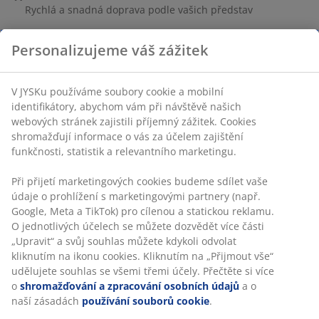
Rychlá a snadná doprava podle vašich představ
Personalizujeme váš zážitek
Hadr na nádobí z bavlny s vysokou savostí pro účinné
čištění a každodenní úkony v kuchyni. Lze prát v pračce
V JYSKu používáme soubory cookie a mobilní
na 60 °C pro snadnou údržbu a opětovné použití.
identifikátory, abychom vám při návštěvě našich
Balení po 3 kusech v různých barvách. Š25×D25 cm
webových stránek zajistili příjemný zážitek. Cookies
shromažďují informace o vás za účelem zajištění
funkčnosti, statistik a relevantního marketingu.
Skladová položka: 4920002
Při přijetí marketingových cookies budeme sdílet vaše
údaje o prohlížení s marketingovými partnery (např.
Google, Meta a TikTok) pro cílenou a statickou reklamu.
Specifikace
O jednotlivých účelech se můžete dozvědět více části
„Upravit“ a svůj souhlas můžete kdykoli odvolat
kliknutím na ikonu cookies. Kliknutím na „Přijmout vše“
udělujete souhlas se všemi třemi účely. Přečtěte si více
Hodnocení
o
shromažďování a zpracování osobních údajů
a o
(
9
)
naší zásadách
používání souborů cookie
.