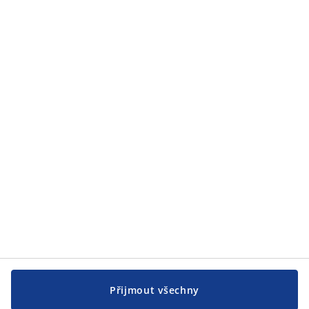
Zákaznický servis
Zákaznický servis
JYSK
JYSK
CENTRÁLA
Sledovat JYSK
Přijmout všechny