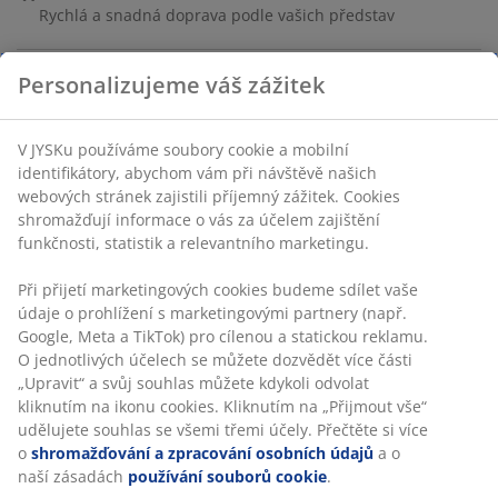
Rychlá a snadná doprava podle vašich představ
Personalizujeme váš zážitek
Odstraňovač nečistot s pěti rolemi po 2,65 metrech
lepicího papíru. Vytvořen pro efektivní odstraňování
V JYSKu používáme soubory cookie a mobilní
nečistot a zvířecí srsti z oblečení a nábytku.
identifikátory, abychom vám při návštěvě našich
Š17×D32×Ø4×V4 cm
webových stránek zajistili příjemný zážitek. Cookies
shromažďují informace o vás za účelem zajištění
funkčnosti, statistik a relevantního marketingu.
Skladová položka: 4910012
Při přijetí marketingových cookies budeme sdílet vaše
údaje o prohlížení s marketingovými partnery (např.
Google, Meta a TikTok) pro cílenou a statickou reklamu.
O jednotlivých účelech se můžete dozvědět více části
Specifikace
„Upravit“ a svůj souhlas můžete kdykoli odvolat
kliknutím na ikonu cookies. Kliknutím na „Přijmout vše“
udělujete souhlas se všemi třemi účely. Přečtěte si více
o
shromažďování a zpracování osobních údajů
a o
Hodnocení
naší zásadách
používání souborů cookie
.
(
42
)