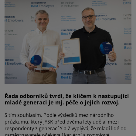
Řada odborníků tvrdí, že klíčem k nastupující
mladé generaci je mj. péče o jejich rozvoj.
S tím souhlasím. Podle výsledků mezinárodního
průzkumu, který JYSK před dvěma lety udělal mezi
respondenty z generací Y a Z vyplývá, že mladí lidé od
zaměstnavatele očekávají kariérní a rozvojové