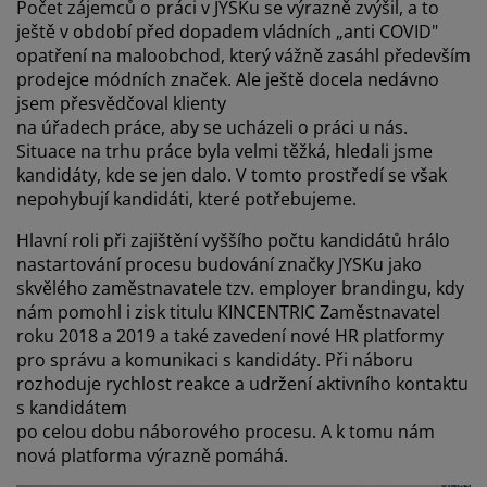
Počet zájemců o práci v JYSKu se výrazně zvýšil, a to
ještě v období před dopadem vládních „anti COVID"
opatření na maloobchod, který vážně zasáhl především
prodejce módních značek. Ale ještě docela nedávno
jsem přesvědčoval klienty
na úřadech práce, aby se ucházeli o práci u nás.
Situace na trhu práce byla velmi těžká, hledali jsme
kandidáty, kde se jen dalo. V tomto prostředí se však
nepohybují kandidáti, které potřebujeme.
Hlavní roli při zajištění vyššího počtu kandidátů hrálo
nastartování procesu budování značky JYSKu jako
skvělého zaměstnavatele tzv. employer brandingu, kdy
nám pomohl i zisk titulu KINCENTRIC Zaměstnavatel
roku 2018 a 2019 a také zavedení nové HR platformy
pro správu a komunikaci s kandidáty. Při náboru
rozhoduje rychlost reakce a udržení aktivního kontaktu
s kandidátem
po celou dobu náborového procesu. A k tomu nám
nová platforma výrazně pomáhá.