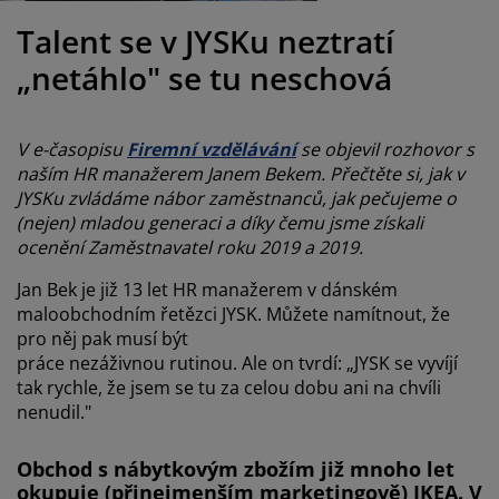
éče o nábytek/doplňky
enkovní osvětlení
rostěradla
ostelové rámy
světlení
Talent se v JYSKu neztratí
emping
tní skříně
oxspring rámy s úložným prostorem
omácnost
„netáhlo" se tu neschová
ábytek do ložnice
ošty
ětský pokoj
V e-časopisu
Firemní vzdělávání
se objevil rozhovor s
ětské matrace
raní
naším HR manažerem Janem Bekem. Přečtěte si, jak v
JYSKu zvládáme nábor zaměstnanců, jak pečujeme o
(nejen) mladou generaci a díky čemu jsme získali
ětské postele
ro mazlíčky
ocenění Zaměstnavatel roku 2019 a 2019.
Jan Bek je již 13 let HR manažerem v dánském
maloobchodním řetězci JYSK. Můžete namítnout, že
pro něj pak musí být
práce nezáživnou rutinou. Ale on tvrdí: „JYSK se vyvíjí
tak rychle, že jsem se tu za celou dobu ani na chvíli
nenudil."
Obchod s nábytkovým zbožím již mnoho let
okupuje (přinejmenším marketingově) IKEA. V