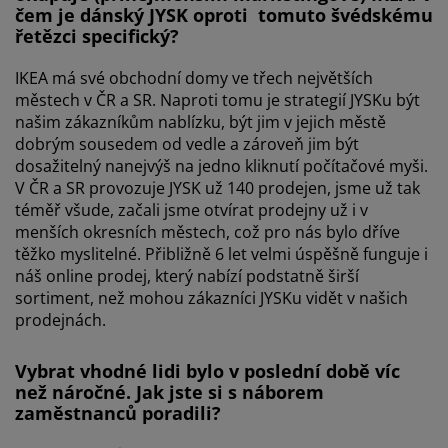
čem je dánský JYSK oproti tomuto švédskému
řetězci specifický?
IKEA má své obchodní domy ve třech největších
městech v ČR a SR. Naproti tomu je strategií JYSKu být
našim zákazníkům nablízku, být jim v jejich městě
dobrým sousedem od vedle a zároveň jim být
dosažitelný nanejvýš na jedno kliknutí počítačové myši.
V ČR a SR provozuje JYSK už 140 prodejen, jsme už tak
téměř všude, začali jsme otvírat prodejny už i v
menších okresních městech, což pro nás bylo dříve
těžko myslitelné. Přibližně 6 let velmi úspěšně funguje i
náš online prodej, který nabízí podstatně širší
sortiment, než mohou zákazníci JYSKu vidět v našich
prodejnách.
Vybrat vhodné lidi bylo v poslední době víc
než náročné. Jak jste si s náborem
zaměstnanců poradili?