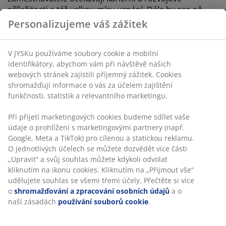
příležitosti a též velkou míru uznání. Dále by pro ně
práce měla být zábavou a měla by jim umožňovat
life
Personalizujeme váš zážitek
balance
. Toto platí pro náš středoevropský region.
Hlavní potřebou mladých například ve Švédsku je být
V JYSKu používáme soubory cookie a mobilní
obklopen kompetentními a ambiciózními kolegy.
identifikátory, abychom vám při návštěvě našich
webových stránek zajistili příjemný zážitek. Cookies
Jak už bylo řečeno, získali jste ocenění
shromažďují informace o vás za účelem zajištění
Zaměstnavatel roku. Nejvíce bodů jste získali
funkčnosti, statistik a relevantního marketingu.
za podporu vzdělávání a rozvoje
zaměstnanců. Jak jste toho dosáhli?
Při přijetí marketingových cookies budeme sdílet vaše
údaje o prohlížení s marketingovými partnery (např.
Hlavní úlohou HR v JYSKu je budování zastupitelnosti a
Google, Meta a TikTok) pro cílenou a statickou reklamu.
příprava talentů pro vyšší role – budování pipeline.
O jednotlivých účelech se můžete dozvědět více části
Máme 4 úrovně tréninkových programů. Od talent
„Upravit“ a svůj souhlas můžete kdykoli odvolat
programu, který připravuje šikovné prodejní asistenty
kliknutím na ikonu cookies. Kliknutím na „Přijmout vše“
na práci zástupce manažera prodejny, přes Store a
udělujete souhlas se všemi třemi účely. Přečtěte si více
Distrikt Manažer trainee programy (SMT resp. DMT
o
shromažďování a zpracování osobních údajů
a o
program) až po trénink pro budoucí obchodní ředitele.
naší zásadách
používání souborů cookie
.
Díky detailní analýze víme, kolik lidí si potřebujeme
během budoucího roku na kterou pozici připravit a