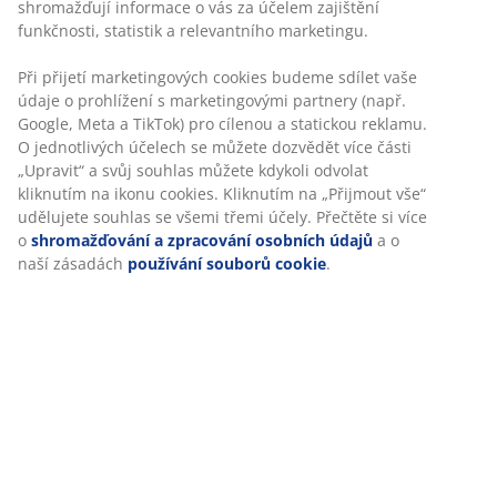
shromažďují informace o vás za účelem zajištění
rodinná setkání nebo dlouhé letní večery strávené s přáteli.
funkčnosti, statistik a relevantního marketingu.
Doplňky, které na vaší zahradě nesmí
Při přijetí marketingových cookies budeme sdílet vaše
chybět
údaje o prohlížení s marketingovými partnery (např.
Google, Meta a TikTok) pro cílenou a statickou reklamu.
Venkovní prostor není kompletní bez správně zvolených
O jednotlivých účelech se můžete dozvědět více části
doplňků které jí dodají nejen na útulnosti, ale i praktičnosti.
„Upravit“ a svůj souhlas můžete kdykoli odvolat
Pokud chcete ze své zahrady vytvořit skutečně příjemné a
kliknutím na ikonu cookies. Kliknutím na „Přijmout vše“
funkční místo, zaměřte se na detaily, které mají velký vliv.
udělujete souhlas se všemi třemi účely. Přečtěte si více
Příjemnou atmosféru ve večerních hodinách vytvoří
o
shromažďování a zpracování osobních údajů
a o
zahradní osvětlení
– solární lampy, lucerny nebo LED řetězy
naší zásadách
používání souborů cookie
.
dodají prostoru teplo a styl. Abyste udrželi zahradu vždy
upravenou, oceníte praktické
úložné boxy
, do kterých snadno
schováte nářadí, deky nebo dětské hračky. Pro maximální
pohodlí při posezení doporučujeme zahradní textilie –
měkké polštáře
,
deky
i pohodlné
polstry
, které zlepší každý
venkovní nábytek. Nezapomeňte ani na květináče a truhlíky,
které prostor oživí barvami a zelení.
Články a průvodce