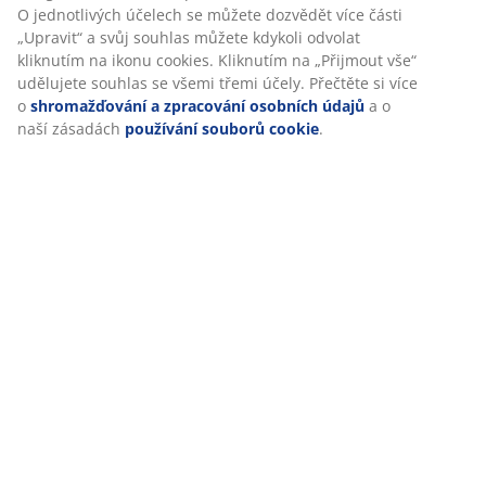
O jednotlivých účelech se můžete dozvědět více části
„Upravit“ a svůj souhlas můžete kdykoli odvolat
kliknutím na ikonu cookies. Kliknutím na „Přijmout vše“
udělujete souhlas se všemi třemi účely. Přečtěte si více
o
shromažďování a zpracování osobních údajů
a o
naší zásadách
používání souborů cookie
.
Zkrášlete
Oblíbené
Lenošení,
Nová kolekce
svůj domov s
dekorace
hraní a
Nordic Mood
umělými
naší nákupčí
každodenní
s miskami a
květinami a
nezbytnosti:
talíři hravých
rostlinami
JYSK uvádí
tvarů
novou
kolekci pro
psy
Více zde
Spánek