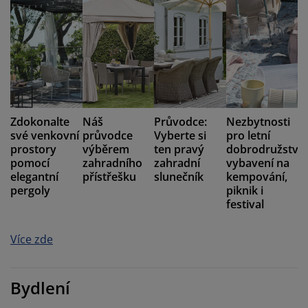
Zdokonalte
Náš
Průvodce:
Nezbytnosti
své venkovní
průvodce
Vyberte si
pro letní
prostory
výběrem
ten pravý
dobrodružství:
pomocí
zahradního
zahradní
vybavení na
elegantní
přístřešku
slunečník
kempování,
pergoly
piknik i
festival
Více zde
Bydlení