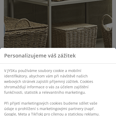
Personalizujeme váš zážitek
V JYSKu používáme soubory cookie a mobilní
identifikátory, abychom vám při návštěvě našich
webových stránek zajistili příjemný zážitek. Cookies
shromažďují informace o vás za účelem zajištění
funkčnosti, statistik a relevantního marketingu.
Oblíbené úložné boxy a košíky naší nákupčí
Při přijetí marketingových cookies budeme sdílet vaše
údaje o prohlížení s marketingovými partnery (např.
Google, Meta a TikTok) pro cílenou a statickou reklamu.