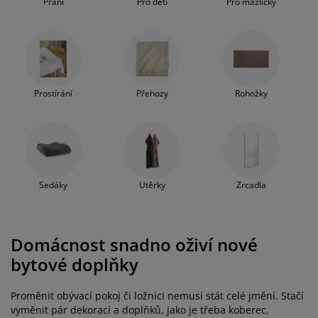
Praní
Pro děti
Pro mazlíčky
Prostírání
Přehozy
Rohožky
Sedáky
Utěrky
Zrcadla
Domácnost snadno oživí nové
bytové doplňky
Proměnit obývací pokoj či ložnici nemusí stát celé jmění. Stačí
vyměnit pár dekorací a doplňků, jako je třeba koberec,