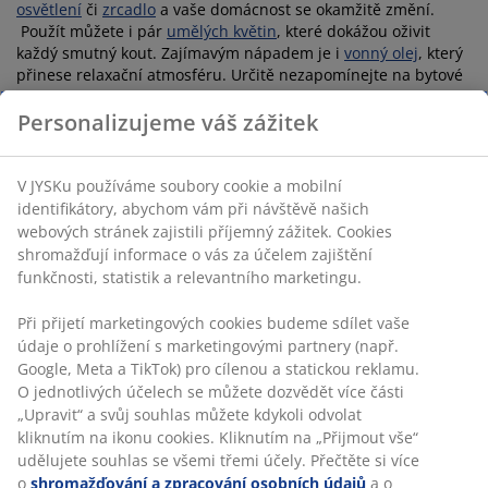
osvětlení
či
zrcadlo
a vaše domácnost se okamžitě změní.
Použít můžete i pár
umělých květin
, které dokážou oživit
každý smutný kout. Zajímavým nápadem je i
vonný olej
, který
přinese relaxační atmosféru. Určitě nezapomínejte na bytové
dekorace, které z nudného prostoru vytvoří útulný domov, ve
kterém budete rádi trávit svůj čas.
Fotorámečky
pak pomůžou
Personalizujeme váš zážitek
připomenout důležité chvíle ve vašem životě.
V JYSKu používáme soubory cookie a mobilní
Dekorace a bytové doplňky z
identifikátory, abychom vám při návštěvě našich
kolekce Nordic Mood
webových stránek zajistili příjemný zážitek. Cookies
shromažďují informace o vás za účelem zajištění
Čtyřikrát do roka představujeme novou trendy kolekci doplňků
funkčnosti, statistik a relevantního marketingu.
a dekorací pro každou domácnost pod názvem Nordic Mood.
Přečtěte si více na našem blogu
.
Při přijetí marketingových cookies budeme sdílet vaše
údaje o prohlížení s marketingovými partnery (např.
Google, Meta a TikTok) pro cílenou a statickou reklamu.
Zvolte si ten pravý styl pro vaši
O jednotlivých účelech se můžete dozvědět více části
domácnost
„Upravit“ a svůj souhlas můžete kdykoli odvolat
kliknutím na ikonu cookies. Kliknutím na „Přijmout vše“
Ať už zařizujete novou domácnost, nebo jen uvažujete o
udělujete souhlas se všemi třemi účely. Přečtěte si více
změně svého stávajícího dekoru, existuje řada různých
o
shromažďování a zpracování osobních údajů
a o