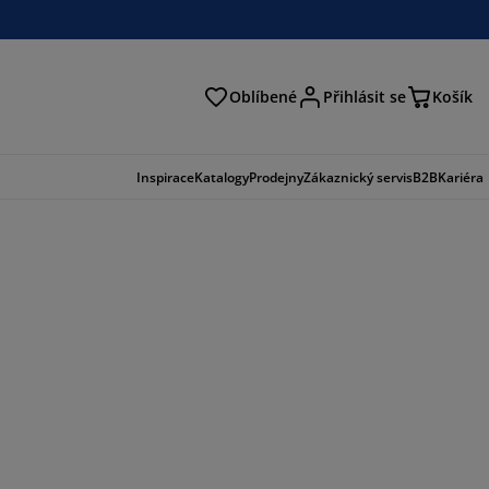
Oblíbené
Přihlásit se
Košík
at
Inspirace
Katalogy
Prodejny
Zákaznický servis
B2B
Kariéra