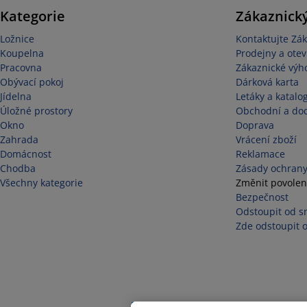
Kategorie
Zákaznický
Ložnice
Kontaktujte Zák
Koupelna
Prodejny a otev
Pracovna
Zákaznické výh
Obývací pokoj
Dárková karta
Jídelna
Letáky a katalo
Úložné prostory
Obchodní a do
Okno
Doprava
Zahrada
Vrácení zboží
Domácnost
Reklamace
Chodba
Zásady ochrany
Všechny kategorie
Změnit povolen
Bezpečnost
Odstoupit od s
Zde odstoupit 