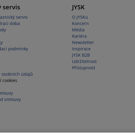
 servis
JYSK
aznický servis
O JYSKu
írací doba
Koncern
ody
Média
Kariéra
gy
Newsletter
dací podmínky
Inspirace
JYSK B2B
Udržitelnost
Přístupnost
 osobních údajů
í cookies
mlouvy
od smlouvy