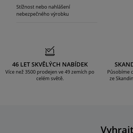
če o nábytek/doplňky
nkovní osvětlení
ostěradla
stelové rámy
větlení
Stížnost nebo nahlášení
nebezpečného výrobku
mping
tní skříně
xspring rámy s úložným prostorem
mácnost
bytek do ložnice
šty
tský pokoj
tské matrace
aní
tské postele
o mazlíčky
46 LET SKVĚLÝCH NABÍDEK
SKAN
Více než 3500 prodejen ve 49 zemích po
Působíme c
celém světě.
ze Skandin
Vyhraj