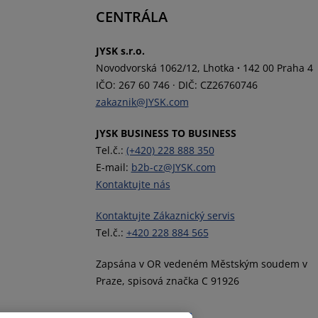
CENTRÁLA
JYSK s.r.o.
Novodvorská 1062/12, Lhotka
·
142 00 Praha 4
IČO: 267 60 746
·
DIČ: CZ26760746
zakaznik@JYSK.com
JYSK BUSINESS TO BUSINESS
Tel.č.:
(+420) 228 888 350
E-mail:
b2b-cz@JYSK.com
Kontaktujte nás
Kontaktujte Zákaznický servis
Tel.č.:
+420 228 884 565
Zapsána v OR vedeném Městským soudem v
Praze, spisová značka C 91926