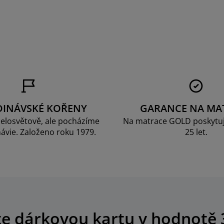
DINÁVSKÉ KOŘENY
GARANCE NA MA
elosvětově, ale pocházíme
Na matrace GOLD poskytu
ávie. Založeno roku 1979.
25 let.
te dárkovou kartu v hodnotě 