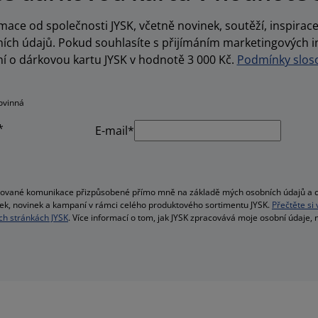
ace od společnosti JYSK, včetně novinek, soutěží, inspira
ch údajů. Pokud souhlasíte s přijímáním marketingových i
í o dárkovou kartu JYSK v hodnotě 3 000 Kč.
Podmínky sloso
ovinná
*
E-mail*
alizované komunikace přizpůsobené přímo mně na základě mých osobních údajů a c
bídek, novinek a kampaní v rámci celého produktového sortimentu JYSK.
Přečtěte si
h stránkách JYSK
. Více informací o tom, jak JYSK zpracovává moje osobní údaje,