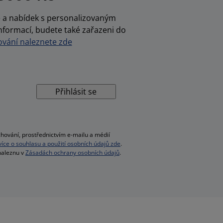
ce a nabídek s personalizovaným
nformací, budete také zařazeni do
vání naleznete zde
Přihlásit se
hování, prostřednictvím e-mailu a médií
 více o souhlasu a použití osobních údajů zde
.
 naleznu v
Zásadách ochrany osobních údajů
.