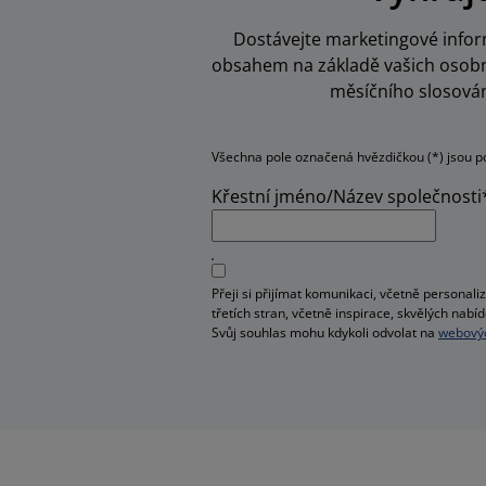
Dostávejte marketingové inform
obsahem na základě vašich osobní
měsíčního slosován
Všechna pole označená hvězdičkou (*) jsou p
Křestní jméno/Název společnosti
Přeji si přijímat komunikaci, včetně person
třetích stran, včetně inspirace, skvělých na
Svůj souhlas mohu kdykoli odvolat na
webovýc