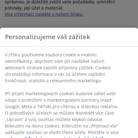
správnou. Je důležité zvážit vaše požadavky, umístění
pohovky, její účel a materiál.
Více informací najdete v našem blogu.
TV stolek
Personalizujeme váš zážitek
Televize je součástí většiny domácností, a proto
doporučujeme kvalitní
TV stolek
, který se hodí do interiéru a
V JYSKu používáme soubory cookie a mobilní
zároveň poskytuje úložný prostor. Vybírejte z naší nabídky
identifikátory, abychom vám při návštěvě našich
dřevěných, kovových a skleněných TV stolků.
webových stránek zajistili příjemný zážitek. Cookies
shromažďují informace o vás za účelem zajištění
Pohodlné křeslo a další doplňky
funkčnosti, statistik a relevantního marketingu.
Zútulněte svůj obývací pokoj pohodlným křeslem, ideálním
Při přijetí marketingových cookies budeme sdílet vaše
pro chvíle s dobrou knihou. Nezapomeňte na stylový
údaje o prohlížení s marketingovými partnery (např.
konferenční stolek
nebo praktický
taburet
. Pokud máte
Google, Meta a TikTok) pro cílenou a statickou reklamu.
omezený prostor, investujte do multifunkčního rozkládacího
O jednotlivých účelech se můžete dozvědět více části
gauče.
„Upravit“ a svůj souhlas můžete kdykoli odvolat
kliknutím na ikonu cookies. Kliknutím na „Přijmout vše“
Úložné prostory a knihovny
udělujete souhlas se všemi třemi účely. Přečtěte si více