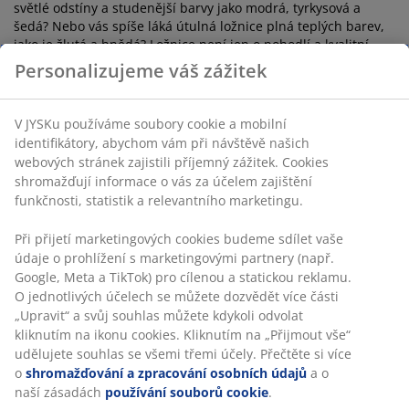
světlé odstíny a studenější barvy jako modrá, tyrkysová a
šedá? Nebo vás spíše láká útulná ložnice plná teplých barev,
jako je žlutá a hnědá? Ložnice
není jen o pohodlí a kvalitní
matraci, ale také o vzhledu a celkovém pocitu při odpočinku.
Personalizujeme váš zážitek
Nábytek do ložnice z JYSKu se dá jednoduše kombinovat,
takže dosáhnout příjemného jednotného vzhledu bude
hračka. Některý nábytek nabízíme v celých kolekcích. Jedná se
V JYSKu používáme soubory cookie a mobilní
například o
Sérii úložného nábytku MARKSKEL
nebo nábytek
identifikátory, abychom vám při návštěvě našich
pod názvem
LIMFJORDEN
. Doplňky vám rádi pomůžeme na
webových stránek zajistili příjemný zážitek. Cookies
našem blogu v sekci
Ložnice
. Najdete zde například tipy, jak
shromažďují informace o vás za účelem zajištění
vytvořit harmonický prostor a jaké doplňky zvolit. Pro zdravý
funkčnosti, statistik a relevantního marketingu.
spánek a další zajímavosti navštivte naši kategorii
Rady pro zdravý spánek
, kde se dozvíte, jak si zajistit kvalitní
Při přijetí marketingových cookies budeme sdílet vaše
odpočinek.
údaje o prohlížení s marketingovými partnery (např.
Google, Meta a TikTok) pro cílenou a statickou reklamu.
Proč si vybrat nábytek do ložnice z
O jednotlivých účelech se můžete dozvědět více části
JYSKu
„Upravit“ a svůj souhlas můžete kdykoli odvolat
kliknutím na ikonu cookies. Kliknutím na „Přijmout vše“
udělujete souhlas se všemi třemi účely. Přečtěte si více
Nákup nábytku do ložnice a postelí z JYSKu přináší mnoho
o
shromažďování a zpracování osobních údajů
a o
výhod. Naše kolekce nábytku do ložnice zahrnují jak
naší zásadách
používání souborů cookie
.
minimalistický skandinávský design, tak i nadčasové klasické