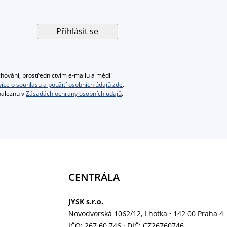
Přihlásit se
hování, prostřednictvím e-mailu a médií
 více o souhlasu a použití osobních údajů zde
.
 naleznu v
Zásadách ochrany osobních údajů
.
CENTRÁLA
JYSK s.r.o.
Novodvorská 1062/12, Lhotka
·
142 00 Praha 4
IČO: 267 60 746
·
DIČ: CZ26760746