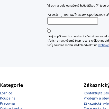
Všechna pole označená hvězdičkou (*) jsou p
Křestní jméno/Název společnosti
Přeji si přijímat komunikaci, včetně person
třetích stran, včetně inspirace, skvělých na
Svůj souhlas mohu kdykoli odvolat na
webovýc
Kategorie
Zákaznický
Ložnice
Kontaktujte Zák
Koupelna
Prodejny a otev
Pracovna
Zákaznické výh
Obývací pokoj
Dárková karta