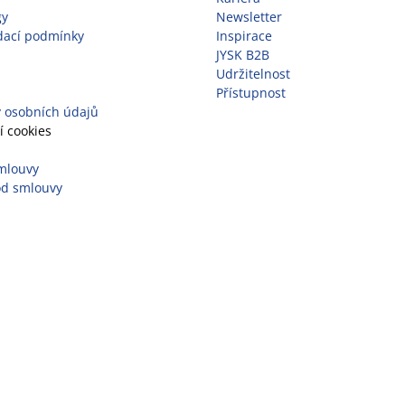
gy
Newsletter
dací podmínky
Inspirace
JYSK B2B
Udržitelnost
Přístupnost
 osobních údajů
í cookies
mlouvy
od smlouvy