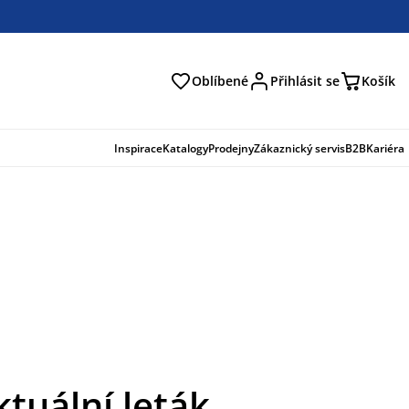
Oblíbené
Přihlásit se
Košík
at
Inspirace
Katalogy
Prodejny
Zákaznický servis
B2B
Kariéra
ktuální leták