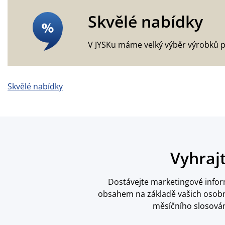
Skvělé nabídky
V JYSKu máme velký výběr výrobků p
Skvělé nabídky
Vyhraj
Dostávejte marketingové inform
obsahem na základě vašich osobní
měsíčního slosován