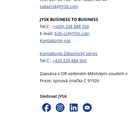
zakaznik@JYSK.com
JYSK BUSINESS TO BUSINESS
Tel.č.:
(+420) 228 888 350
E-mail:
b2b-cz@JYSK.com
Kontaktujte nás
Kontaktujte Zákaznický servis
Tel.č.:
+420 228 884 565
Zapsána v OR vedeném Městským soudem v
Praze, spisová značka C 91926
Sledovat JYSK