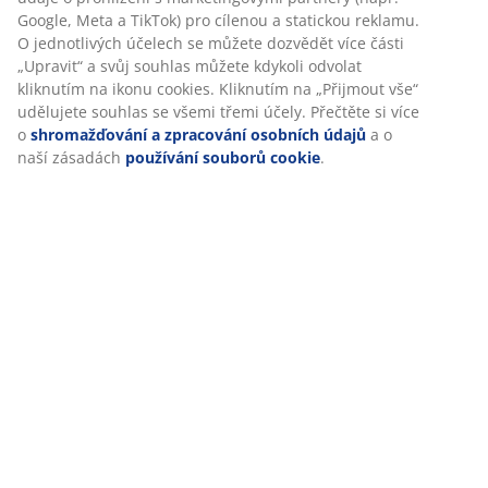
Kč
Google, Meta a TikTok) pro cílenou a statickou reklamu.
O jednotlivých účelech se můžete dozvědět více části
Dostávejte marketingové informace od společnosti
„Upravit“ a svůj souhlas můžete kdykoli odvolat
kliknutím na ikonu cookies. Kliknutím na „Přijmout vše“
JYSK, včetně novinek, soutěží, inspirace a nabídek s
udělujete souhlas se všemi třemi účely. Přečtěte si více
personalizovaným obsahem na základě vašich
o
shromažďování a zpracování osobních údajů
a o
osobních údajů. Pokud souhlasíte s přijímáním
naší zásadách
používání souborů cookie
.
marketingových informací, budete také zařazeni do
měsíčního slosování o dárkovou kartu JYSK v hodnotě
3 000 Kč.
Podmínky slosování naleznete zde
Všechna pole označená hvězdičkou (*) jsou povinná
Křestní jméno/Název společnosti*
E-mail*
Přihlásit se