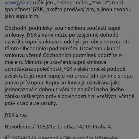
éče o nábytek/doplňky
enkovní osvětlení
www.jysk.cz
(dále jen „e-shop“ nebo „JYSK.cz“) mezi
rostěradla
ostelové rámy
světlení
společností JYSK, jakožto prodávajícím, a jinou osobou
jako kupujícím.
emping
tní skříně
oxspring rámy s úložným prostorem
omácnost
Obchodní podmínky jsou nedílnou součástí kupní
ábytek do ložnice
ošty
ětský pokoj
smlouvy. JYSK s Vámi může po vzájemné dohodě
uzavřít i kupní smlouvu s odchylným obsahem oproti
ětské matrace
raní
těmto Obchodním podmínkám. Uzavřenou kupní
smlouvu včetně Obchodních podmínek obdržíte e-
mailem. Mimoto je uzavřená kupní smlouva
ětské postele
ro mazlíčky
uchovávána společností JYSK v elektronické podobě,
avšak tato již není kupujícímu prostřednictvím e-shopu
znovu přístupná. Kupní smlouva je uzavírána jako
jednorázová s dobou trvání do splnění nebo jiného
zániku veškerých práv a povinností z ní vzešlých, včetně
práv z vad a ze záruky.
JYSK s.r.o.
Novodvorská 1062/12, Lhotka, 142 00 Praha 4,
IČ: 267 60 746, zapsané v OR vedeném Městským