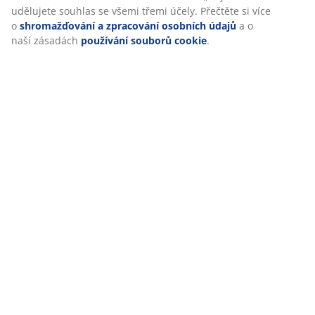
udělujete souhlas se všemi třemi účely. Přečtěte si více
o
shromažďování a zpracování osobních údajů
a o
naší zásadách
používání souborů cookie
.
46 LET SKVĚLÝCH NABÍDEK
Více než 3500 prodejen ve 49 zemích po celém světě.
SKANDINÁVSKÉ KOŘENY
Působíme celosvětově, ale pocházíme ze Skandinávie.
Založeno roku 1979.
GARANCE NA MATRACE
Na matrace GOLD poskytujeme záruku 25 let.