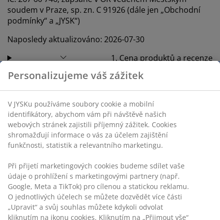
soudem v Praze, sp. zn. C 91926 (dále jen „Obchodní
podmínky“ a „JYSK“)
Naposledy aktualizováno: 2026-07-30
1. Cena produktů a recenze
2. Platba
Personalizujeme váš zážitek
3. Potvrzení objednávky
4. Faktura
V JYSKu používáme soubory cookie a mobilní
5. Doprava
identifikátory, abychom vám při návštěvě našich
6. Podmínky vrácení a výměny
webových stránek zajistili příjemný zážitek. Cookies
shromažďují informace o vás za účelem zajištění
7. Reklamace
funkčnosti, statistik a relevantního marketingu.
8. Ochrana osobních údajů
9. Při registraci k odběru newsletteru
Při přijetí marketingových cookies budeme sdílet vaše
údaje o prohlížení s marketingovými partnery (např.
10. Dárkové karty
Google, Meta a TikTok) pro cílenou a statickou reklamu.
11. Uchazeči o zaměstnání
O jednotlivých účelech se můžete dozvědět více části
12. Specifické obchodní podmínky pro podnikatele
„Upravit“ a svůj souhlas můžete kdykoli odvolat
kliknutím na ikonu cookies. Kliknutím na „Přijmout vše“