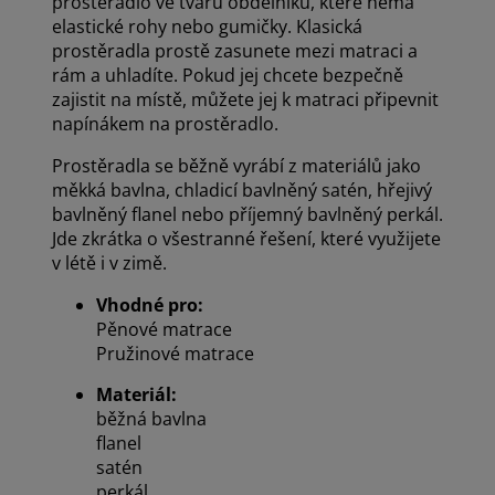
prostěradlo ve tvaru obdélníku, které nemá
elastické rohy nebo gumičky. Klasická
prostěradla prostě zasunete mezi matraci a
rám a uhladíte. Pokud jej chcete bezpečně
zajistit na místě, můžete jej k matraci připevnit
napínákem na prostěradlo.
Prostěradla se běžně vyrábí z materiálů jako
měkká bavlna, chladicí bavlněný satén, hřejivý
bavlněný flanel nebo příjemný bavlněný perkál.
Jde zkrátka o všestranné řešení, které využijete
v létě i v zimě.
Vhodné pro:
Pěnové matrace
Pružinové matrace
Materiál:
běžná bavlna
flanel
satén
perkál