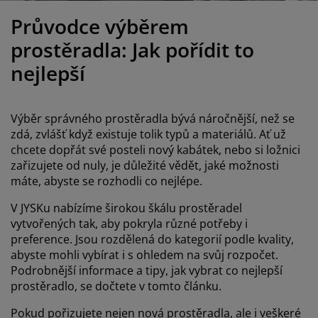
éče o nábytek/doplňky
enkovní osvětlení
rostěradla
ostelové rámy
světlení
Průvodce výběrem
emping
tní skříně
oxspring rámy s úložným prostorem
omácnost
prostěradla: Jak pořídit to
nejlepší
ábytek do ložnice
ošty
ětský pokoj
ětské matrace
raní
Výběr správného prostěradla bývá náročnější, než se
zdá, zvlášť když existuje tolik typů a materiálů. Ať už
ětské postele
ro mazlíčky
chcete dopřát své posteli nový kabátek, nebo si ložnici
zařizujete od nuly, je důležité vědět, jaké možnosti
máte, abyste se rozhodli co nejlépe.
V JYSKu nabízíme širokou škálu prostěradel
vytvořených tak, aby pokryla různé potřeby i
preference. Jsou rozdělená do kategorií podle kvality,
abyste mohli vybírat i s ohledem na svůj rozpočet.
Podrobnější informace a tipy, jak vybrat co nejlepší
prostěradlo, se dočtete v tomto článku.
Pokud pořizujete nejen nová prostěradla, ale i veškeré