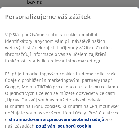
bavlna
satén
Personalizujeme váš zážitek
Projděte si naši nabídku napínacích
prostěradel.
V JYSKu používáme soubory cookie a mobilní
identifikátory, abychom vám při návštěvě našich
webových stránek zajistili příjemný zážitek. Cookies
shromažďují informace o vás za účelem zajištění
funkčnosti, statistik a relevantního marketingu.
Při přijetí marketingových cookies budeme sdílet vaše
údaje o prohlížení s marketingovými partnery (např.
Google, Meta a TikTok) pro cílenou a statickou reklamu.
O jednotlivých účelech se můžete dozvědět více části
„Upravit“ a svůj souhlas můžete kdykoli odvolat
kliknutím na ikonu cookies. Kliknutím na „Přijmout vše“
udělujete souhlas se všemi třemi účely. Přečtěte si více
o
shromažďování a zpracování osobních údajů
a o
naší zásadách
používání souborů cookie
.