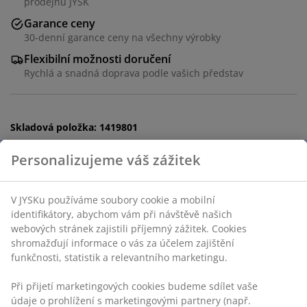
prodejnu JYSK
Garance ceny
30-denní garance ceny na všechny výrobky
Flexibilní možnosti doručení
Rychlá a snadná doprava podle vašich představ
Skladová položka: 1419801
Specifikace
Personalizujeme váš zážitek
V JYSKu používáme soubory cookie a mobilní
Hodnocení
identifikátory, abychom vám při návštěvě našich
(
231
)
webových stránek zajistili příjemný zážitek. Cookies
shromažďují informace o vás za účelem zajištění
funkčnosti, statistik a relevantního marketingu.