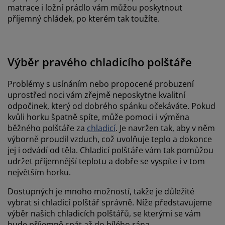
matrace i ložní prádlo vám můžou poskytnout
příjemný chládek, po kterém tak toužíte.
Výběr pravého chladicího polštáře
Problémy s usínáním nebo propocené probuzení
uprostřed noci vám zřejmě neposkytne kvalitní
odpočinek, který od dobrého spánku očekáváte. Pokud
kvůli horku špatně spíte, může pomoci i výměna
běžného polštáře za
chladicí
. Je navržen tak, aby v něm
výborně proudil vzduch, což uvolňuje teplo a dokonce
jej i odvádí od těla. Chladicí polštáře vám tak pomůžou
udržet příjemnější teplotu a dobře se vyspíte i v tom
největším horku.
Dostupných je mnoho možností, takže je důležité
vybrat si chladicí polštář správně. Níže představujeme
výběr našich chladicích polštářů, se kterými se vám
bude příjemně spát až do bílého rána.