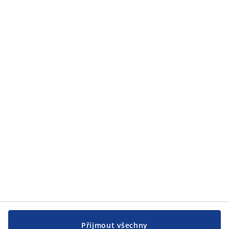
Zákaznický servis
Zákaznický servis
JYSK
JYSK
CENTRÁLA
Sledovat JYSK
Přijmout všechny