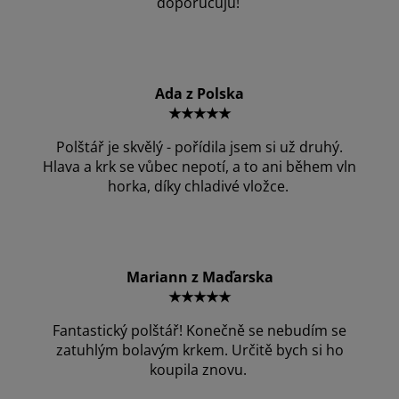
doporučuju!
Ada z Polska
★★★★★
Polštář je skvělý - pořídila jsem si už druhý.
Hlava a krk se vůbec nepotí, a to ani během vln
horka, díky chladivé vložce.
Mariann z Maďarska
★★★★★
Fantastický polštář! Konečně se nebudím se
zatuhlým bolavým krkem. Určitě bych si ho
koupila znovu.