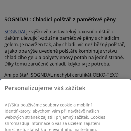
SOGNDAL: Chladicí polštář z paměťové pěny
SOGNDAL
je výškově nastavitelný luxusní polštář z
tlakům ulevující vzdušné paměťové pěny s chladicím
gelem. Je navržen tak, aby chladil víc než běžný polštář,
a jako oba výše uvedené polštáře kombinuje vrstvu
chladicího gelu a polyetylenový potah na jedné straně.
Díky tomu zaručeně zchladí, kdykoliv je potřeba.
Ani polštáři SOGNDAL nechybí certifikát OEKO-TEX®
STANDARD 100.
Personalizujeme váš zážitek
V JYSKu používáme soubory cookie a mobilní
identifikátory, abychom vám při návštěvě našich
webových stránek zajistili příjemný zážitek. Cookies
shromažďují informace o vás za účelem zajištění
funkčnosti, statistik a relevantního marketingu.