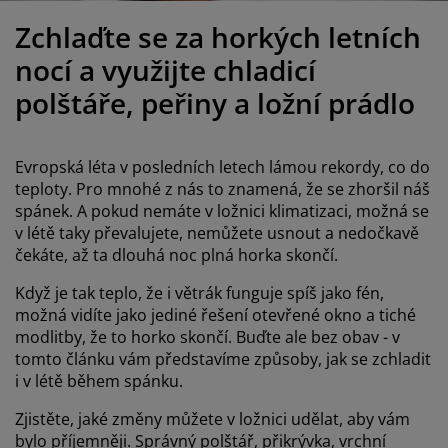
éče o nábytek/doplňky
enkovní osvětlení
rostěradla
ostelové rámy
světlení
Zchlaďte se za horkých letních
emping
tní skříně
oxspring rámy s úložným prostorem
omácnost
nocí a využijte chladicí
polštáře, peřiny a ložní prádlo
ábytek do ložnice
ošty
ětský pokoj
ětské matrace
raní
Evropská léta v posledních letech lámou rekordy, co do
teploty. Pro mnohé z nás to znamená, že se zhoršil náš
ětské postele
ro mazlíčky
spánek. A pokud nemáte v ložnici klimatizaci, možná se
v létě taky převalujete, nemůžete usnout a nedočkavě
čekáte, až ta dlouhá noc plná horka skončí.
Když je tak teplo, že i větrák funguje spíš jako fén,
možná vidíte jako jediné řešení otevřené okno a tiché
modlitby, že to horko skončí. Buďte ale bez obav - v
tomto článku vám představíme způsoby, jak se zchladit
i v létě během spánku.
Zjistěte, jaké změny můžete v ložnici udělat, aby vám
bylo příjemněji. Správný polštář, přikrývka, vrchní