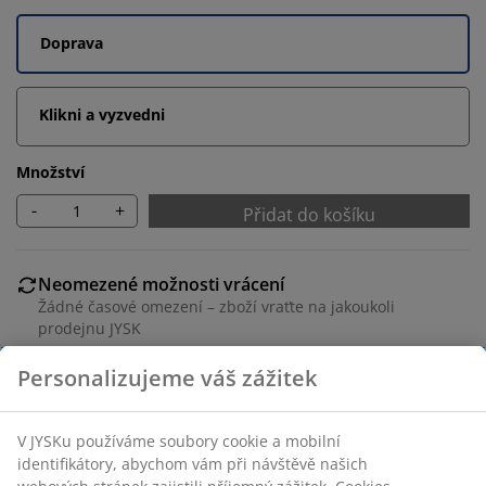
Doprava
Klikni a vyzvedni
Množství
-
+
Přidat do košíku
Neomezené možnosti vrácení
Žádné časové omezení – zboží vraťte na jakoukoli
prodejnu JYSK
Garance ceny
30-denní garance ceny na všechny výrobky
Flexibilní možnosti doručení
Rychlá a snadná doprava podle vašich představ