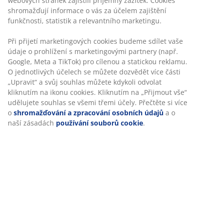
Skladová položka: 1448707
Specifikace
Hodnocení
(
7
)
O značce
Doprava