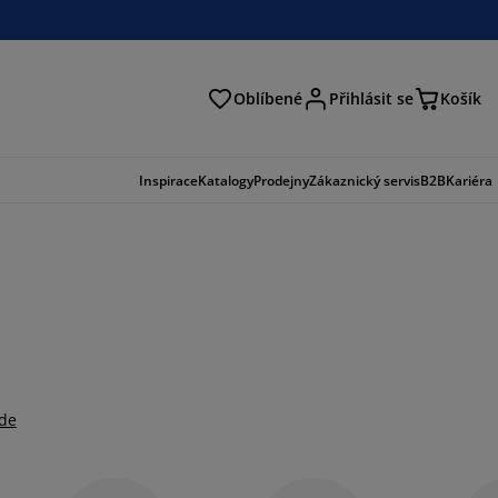
Oblíbené
Přihlásit se
Košík
at
Inspirace
Katalogy
Prodejny
Zákaznický servis
B2B
Kariéra
zde