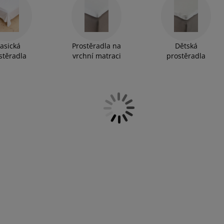
lasická
Prostěradla na
Dětská
stěradla
vrchní matraci
prostěradla