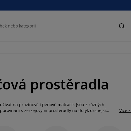
Hled
ečová prostěradla
yužívat na pružinové i pěnové matrace. Jsou z různých
 v porovnání s žerzejovými prostěradly na dotyk drsnější
Více 
0, 150x200, 160x200, 180x200. Více o prostěradlech se