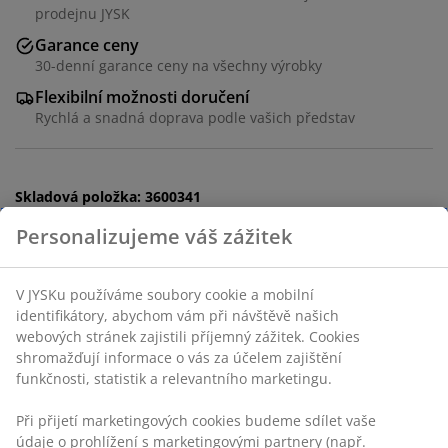
prodejnu JYSK
Garance ceny
30-denní garance ceny na všechny výrobky
Flexibilní možnosti doručení
Rychlá a snadná doprava podle vašich představ
Skladová položka: 3600341
Návod k sestavení
Personalizujeme váš zážitek
V JYSKu používáme soubory cookie a mobilní
identifikátory, abychom vám při návštěvě našich
Specifikace
webových stránek zajistili příjemný zážitek. Cookies
shromažďují informace o vás za účelem zajištění
funkčnosti, statistik a relevantního marketingu.
Hodnocení
Při přijetí marketingových cookies budeme sdílet vaše
(
41
)
údaje o prohlížení s marketingovými partnery (např.