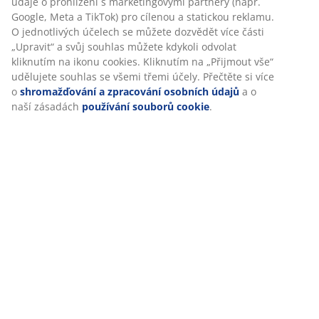
údaje o prohlížení s marketingovými partnery (např.
Google, Meta a TikTok) pro cílenou a statickou reklamu.
O jednotlivých účelech se můžete dozvědět více části
„Upravit“ a svůj souhlas můžete kdykoli odvolat
kliknutím na ikonu cookies. Kliknutím na „Přijmout vše“
udělujete souhlas se všemi třemi účely. Přečtěte si více
o
shromažďování a zpracování osobních údajů
a o
naší zásadách
používání souborů cookie
.