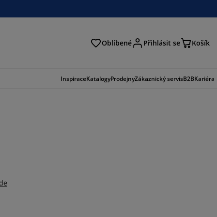
Oblíbené
Přihlásit se
Košík
at
Inspirace
Katalogy
Prodejny
Zákaznický servis
B2B
Kariéra
zde