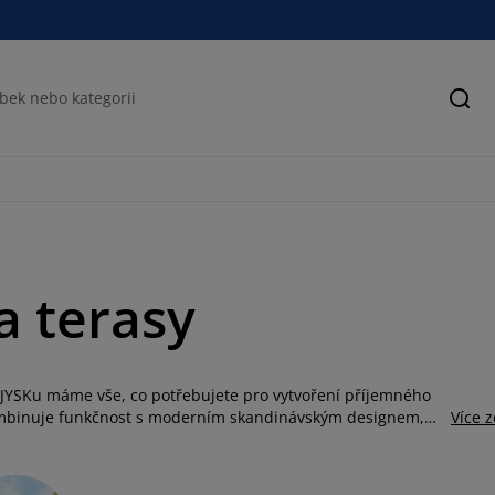
Hled
a terasy
V JYSKu máme vše, co potřebujete pro vytvoření příjemného
kombinuje funkčnost s moderním skandinávským designem,
Více 
lasický zahradní slunečník, ke kterému samozřejmě nabízíme i
nější řešení, skvělou volbou je stínicí plachta, která dodá
cem i drobným deštěm zvolte kompletní altán, ideální pro