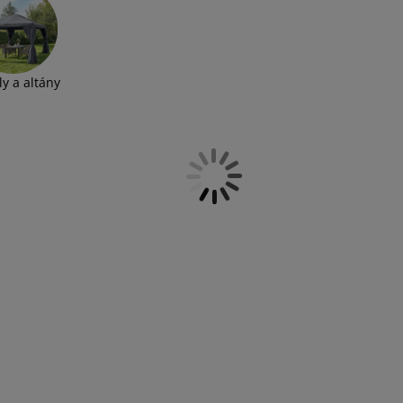
enete také náhradní díly.
ly a altány