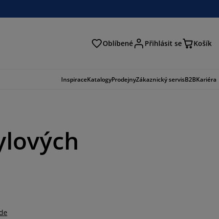
Oblíbené
Přihlásit se
Košík
at
Inspirace
Katalogy
Prodejny
Zákaznický servis
B2B
Kariéra
ylových
zde