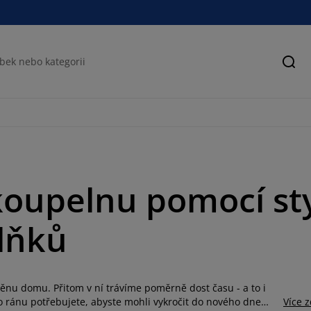
Hled
koupelnu pomocí st
lňků
ěnu domu. Přitom v ní trávíme poměrně dost času - a to i
o ránu potřebujete, abyste mohli vykročit do nového dne
Více 