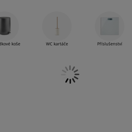
e z pěkných dávkovačů na mýdlo, stojánků na kartáčky,
ek do sprchy a dalších doplňků.
kové koše
WC kartáče
Příslušenství