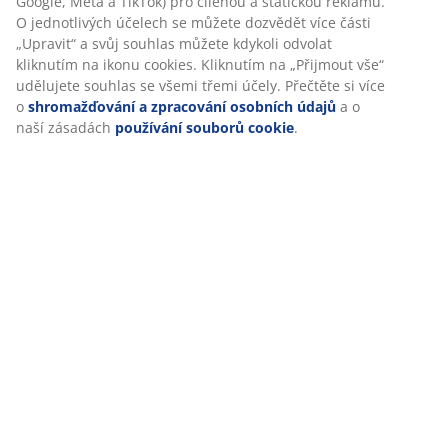
Google, Meta a TikTok) pro cílenou a statickou reklamu.
O jednotlivých účelech se můžete dozvědět více části
„Upravit“ a svůj souhlas můžete kdykoli odvolat
kliknutím na ikonu cookies. Kliknutím na „Přijmout vše“
udělujete souhlas se všemi třemi účely. Přečtěte si více
o
shromažďování a zpracování osobních údajů
a o
naší zásadách
používání souborů cookie
.