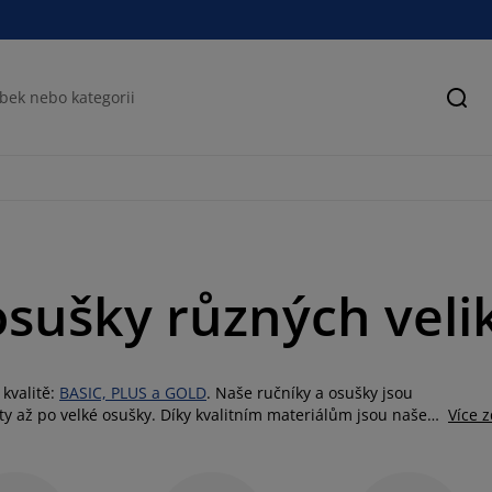
Hled
osušky různých veli
 kvalitě:
BASIC, PLUS a GOLD
. Naše ručníky a osušky jsou
 až po velké osušky. Díky kvalitním materiálům jsou naše
Více 
dáte cenově dostupné ručníky pro každodenní použití nebo
vé. Naše nabídka zahrnuje jak základní, tak i prémiové
íme ručníky a osušky v různých barvách, takže si můžete