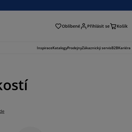
Oblíbené
Přihlásit se
Košík
at
Inspirace
Katalogy
Prodejny
Zákaznický servis
B2B
Kariéra
kostí
zde