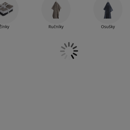
 kolekci a objevte ručníky a osušky, které dokonale doplní
Žínky
Ručníky
Osušky