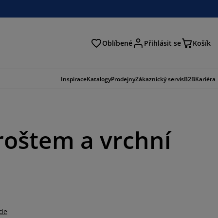
Oblíbené
Přihlásit se
Košík
at
Inspirace
Katalogy
Prodejny
Zákaznický servis
B2B
Kariéra
roštem a vrchní
zde