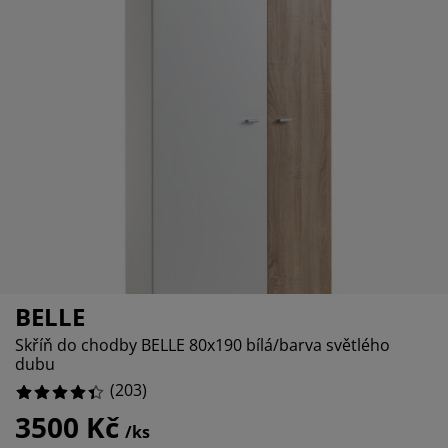
éče o nábytek/doplňky
enkovní osvětlení
rostěradla
ostelové rámy
světlení
emping
tní skříně
oxspring rámy s úložným prostorem
omácnost
ábytek do ložnice
ošty
ětský pokoj
ětské matrace
raní
ětské postele
ro mazlíčky
BELLE
Skříň do chodby BELLE 80x190 bílá/barva světlého
dubu
(
203
)
3500 Kč
/ks