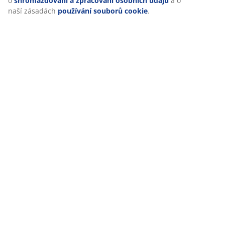
o
shromažďování a zpracování osobních údajů
a o
Doprava
naší zásadách
používání souborů cookie
.