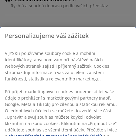
Rychlá a snadná doprava podle vašich představ
Dekorační dýha. 6 polic a 1 tyč. Š80 x V190 x H35 cm
Personalizujeme váš zážitek
Skladová položka: 3681561
V JYSKu používáme soubory cookie a mobilní
Návod k sestavení
identifikátory, abychom vám při návštěvě našich
webových stránek zajistili příjemný zážitek. Cookies
shromažďují informace o vás za účelem zajištění
funkčnosti, statistik a relevantního marketingu.
Specifikace
Při přijetí marketingových cookies budeme sdílet vaše
údaje o prohlížení s marketingovými partnery (např.
Google, Meta a TikTok) pro cílenou a statickou reklamu.
Hodnocení
O jednotlivých účelech se můžete dozvědět více části
„Upravit“ a svůj souhlas můžete kdykoli odvolat
(
203
)
kliknutím na ikonu cookies. Kliknutím na „Přijmout vše“
udělujete souhlas se všemi třemi účely. Přečtěte si více