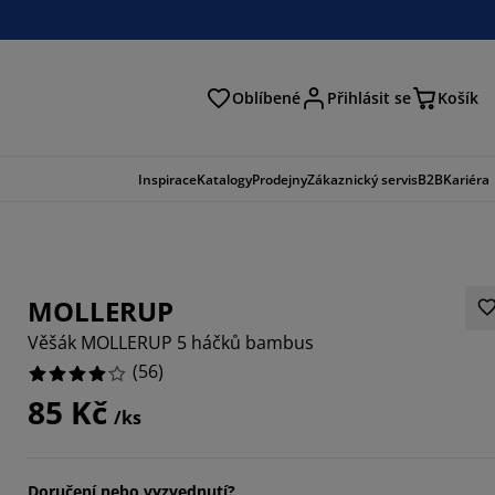
Oblíbené
Přihlásit se
Košík
at
Inspirace
Katalogy
Prodejny
Zákaznický servis
B2B
Kariéra
MOLLERUP
Věšák MOLLERUP 5 háčků bambus
(
56
)
85 Kč
/ks
1429%
Doručení nebo vyzvednutí?