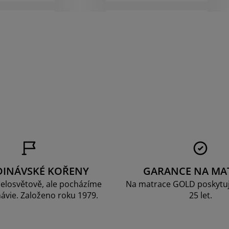
DINÁVSKÉ KOŘENY
GARANCE NA MA
elosvětově, ale pocházíme
Na matrace GOLD poskytu
ávie. Založeno roku 1979.
25 let.