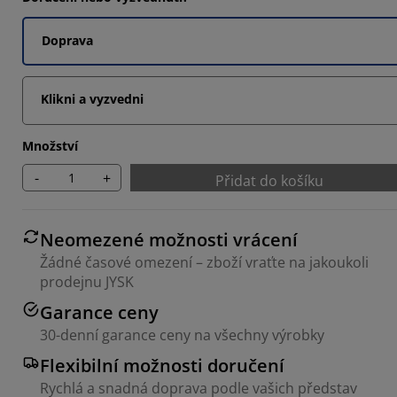
2857%
Doprava
2857%
Klikni a vyzvedni
Množství
-
+
Přidat do košíku
Neomezené možnosti vrácení
Žádné časové omezení – zboží vraťte na jakoukoli
prodejnu JYSK
Garance ceny
30-denní garance ceny na všechny výrobky
Flexibilní možnosti doručení
Rychlá a snadná doprava podle vašich představ