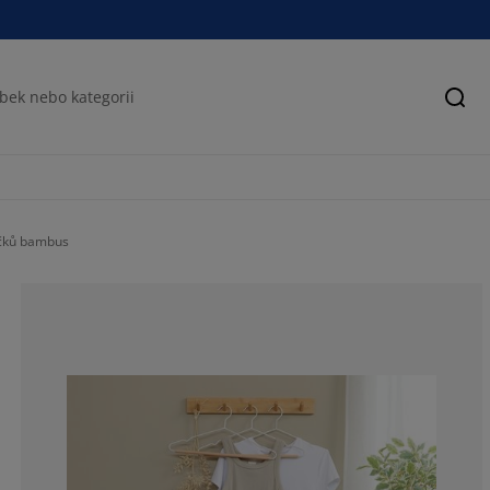
Hled
čků bambus
64.2857142857
12.5%