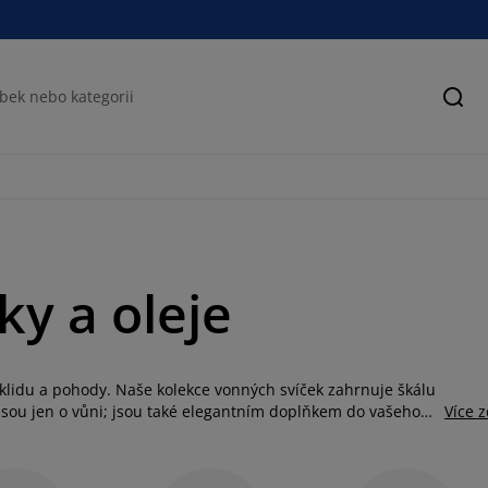
Hled
ky a oleje
klidu a pohody. Naše kolekce vonných svíček zahrnuje škálu
nejsou jen o vůni; jsou také elegantním doplňkem do vašeho
Více 
jí vašemu prostoru nádech luxusu a sofistikovanosti.
axace a pohody, který vám pomůže zapomenout na každodenní
ně
nebo třeba
svícny
i
lucerny
, které vykouzlí příjemnou