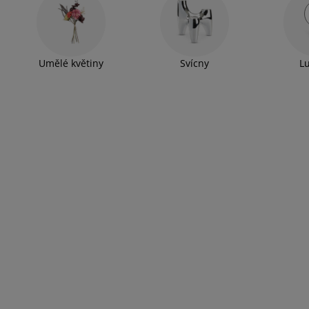
Umělé květiny
Svícny
L