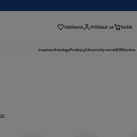
Oblíbené
Přihlásit se
Košík
at
Inspirace
Katalogy
Prodejny
Zákaznický servis
B2B
Kariéra
zde