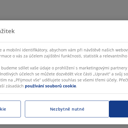
žitek
 a mobilní identifikátory, abychom vám při návštěvě našich webovýc
rmace o vás za účelem zajištění funkčnosti, statistik a relevantníh
s budeme sdílet vaše údaje o prohlížení s marketingovými partnery 
dnotlivých účelech se můžete dozvědět více části „Upravit“ a svůj s
utím na „Přijmout vše“ udělujete souhlas se všemi třemi účely. Přečt
aší zásadách
používání souborů cookie
.
kie
Nezbytně nutné