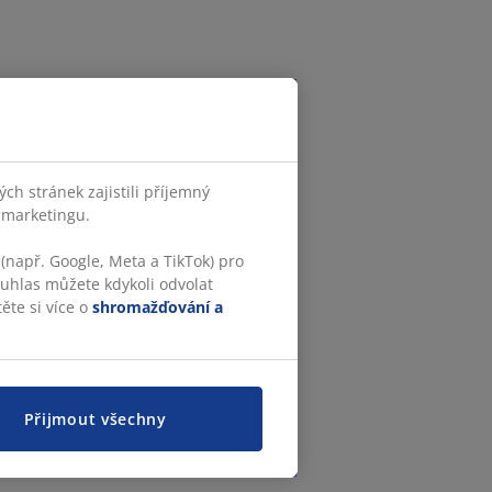
h stránek zajistili příjemný
o marketingu.
(např. Google, Meta a TikTok) pro
ouhlas můžete kdykoli odvolat
ěte si více o
shromažďování a
Přijmout všechny