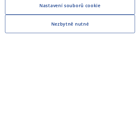
Nastavení souborů cookie
Jsme hrdým partnerem Českého paralympijského týmu
Nezbytně nutné