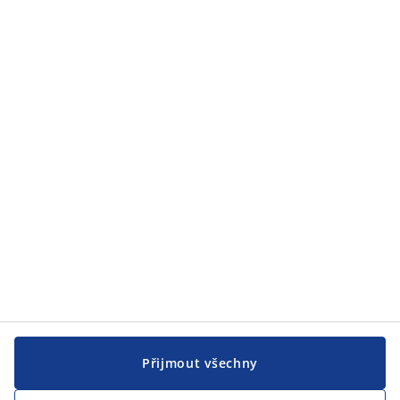
Zákaznický servis
Zákaznický servis
JYSK
JYSK
CENTRÁLA
Sledovat JYSK
Přijmout všechny