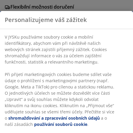
Flexibilní možnosti doručení
Rychlá a snadná doprava podle vašich představ
Personalizujeme váš zážitek
V JYSKu používáme soubory cookie a mobilní
Bílý lavor v jednoduchém, praktickém designu. S
identifikátory, abychom vám při návštěvě našich
protiskluzovými uchy. Š38×D34×V15 cm
webových stránek zajistili příjemný zážitek. Cookies
shromažďují informace o vás za účelem zajištění
Skladová položka: 4962500
funkčnosti, statistik a relevantního marketingu.
Při přijetí marketingových cookies budeme sdílet vaše
údaje o prohlížení s marketingovými partnery (např.
Specifikace
Google, Meta a TikTok) pro cílenou a statickou reklamu.
O jednotlivých účelech se můžete dozvědět více části
„Upravit“ a svůj souhlas můžete kdykoli odvolat
kliknutím na ikonu cookies. Kliknutím na „Přijmout vše“
Hodnocení
udělujete souhlas se všemi třemi účely. Přečtěte si více
o
shromažďování a zpracování osobních údajů
a o
(
33
)
naší zásadách
používání souborů cookie
.