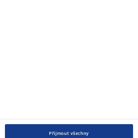
Kategorie
Zákaznický servis
Zákaznický servis
JYSK
JYSK
CENTRÁLA
Sledovat JYSK
Přijmout všechny