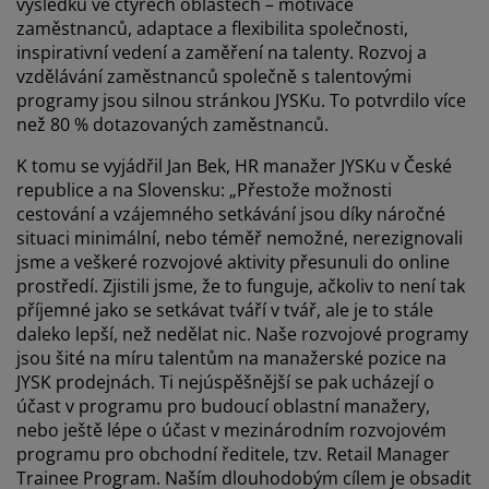
výsledků ve čtyřech oblastech – motivace
zaměstnanců, adaptace a flexibilita společnosti,
inspirativní vedení a zaměření na talenty. Rozvoj a
vzdělávání zaměstnanců společně s talentovými
programy jsou silnou stránkou JYSKu. To potvrdilo více
než 80 % dotazovaných zaměstnanců.
K tomu se vyjádřil Jan Bek, HR manažer JYSKu v České
republice a na Slovensku: „Přestože možnosti
cestování a vzájemného setkávání jsou díky náročné
situaci minimální, nebo téměř nemožné, nerezignovali
jsme a veškeré rozvojové aktivity přesunuli do online
prostředí. Zjistili jsme, že to funguje, ačkoliv to není tak
příjemné jako se setkávat tváří v tvář, ale je to stále
daleko lepší, než nedělat nic. Naše rozvojové programy
jsou šité na míru talentům na manažerské pozice na
JYSK prodejnách. Ti nejúspěšnější se pak ucházejí o
účast v programu pro budoucí oblastní manažery,
nebo ještě lépe o účast v mezinárodním rozvojovém
programu pro obchodní ředitele, tzv. Retail Manager
Trainee Program. Naším dlouhodobým cílem je obsadit