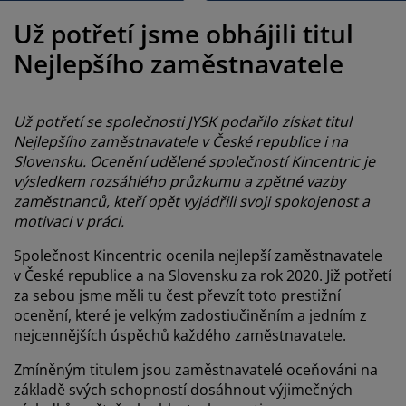
éče o nábytek/doplňky
enkovní osvětlení
rostěradla
ostelové rámy
světlení
Už potřetí jsme obhájili titul
emping
tní skříně
oxspring rámy s úložným prostorem
omácnost
Nejlepšího zaměstnavatele
ábytek do ložnice
ošty
ětský pokoj
Už potřetí se společnosti JYSK podařilo získat titul
ětské matrace
raní
Nejlepšího zaměstnavatele v České republice i na
Slovensku. Ocenění udělené společností Kincentric je
výsledkem rozsáhlého průzkumu a zpětné vazby
ětské postele
ro mazlíčky
zaměstnanců, kteří opět vyjádřili svoji spokojenost a
motivaci v práci.
Společnost Kincentric ocenila nejlepší zaměstnavatele
v České republice a na Slovensku za rok 2020. Již potřetí
za sebou jsme měli tu čest převzít toto prestižní
ocenění, které je velkým zadostiučiněním a jedním z
nejcennějších úspěchů každého zaměstnavatele.
Zmíněným titulem jsou zaměstnavatelé oceňováni na
základě svých schopností dosáhnout výjimečných