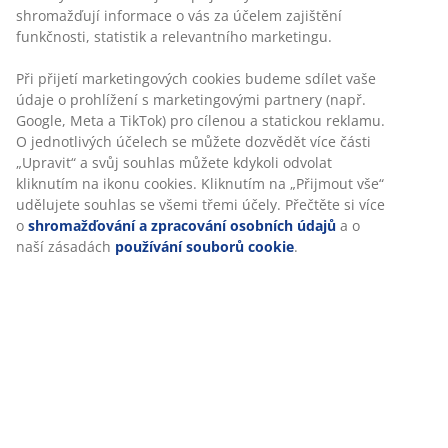
shromažďují informace o vás za účelem zajištění
republika a Slovensko (vpravo) a Jan Bek, HR manažer
funkčnosti, statistik a relevantního marketingu.
JYSK Česká republika a Slovensko.
Při přijetí marketingových cookies budeme sdílet vaše
Zpětná vazba od zaměstnanců
údaje o prohlížení s marketingovými partnery (např.
Google, Meta a TikTok) pro cílenou a statickou reklamu.
Společnost Kincentric, světový lídr v oblasti lidských
O jednotlivých účelech se můžete dozvědět více části
zdrojů, se průzkumu českých a slovenských společností
„Upravit“ a svůj souhlas můžete kdykoli odvolat
věnuje již od roku 2004. Titul Zaměstnavatel roku se
kliknutím na ikonu cookies. Kliknutím na „Přijmout vše“
uděluje na základě názoru zaměstnanců, který vyjádří
udělujete souhlas se všemi třemi účely. Přečtěte si více
prostřednictvím dotazníku.
o
shromažďování a zpracování osobních údajů
a o
naší zásadách
používání souborů cookie
.
Průzkum v podobě dotazníku probíhal v listopadu
2020, v době přísných opatření spojených s
koronavirem. Na základě vládních opatření došlo k
uzavření prodejen. Jak vedení, tak zaměstnanci
společnosti museli čelit nové situaci. Ta se promítla i do
průzkumu, ve kterém byly zahrnuté otázky týkající se
reakce vedení společnosti na pandemii a problémy s ní
spojené.