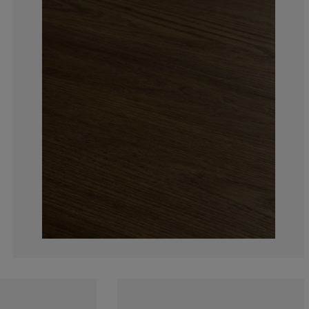
9.375%
3.125%
0%