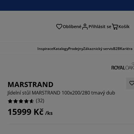
Oblíbené
Přihlásit se
Košík
at
Inspirace
Katalogy
Prodejny
Zákaznický servis
B2B
Kariéra
MARSTRAND
Jídelní stůl MARSTRAND 100x200/280 tmavý dub
(
32
)
15999 Kč
/ks