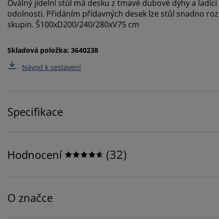
Oválný jídelní stůl má desku z tmavé dubové dýhy a ladící
odolnosti. Přidáním přídavných desek lze stůl snadno ro
skupin. Š100xD200/240/280xV75 cm
Skladová položka: 3640238
Návod k sestavení
Specifikace
(
32
)
Hodnocení
O značce