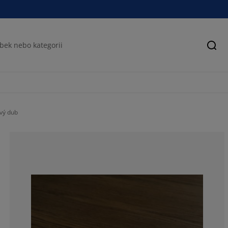
Hled
vý dub
78.125%
9.375%