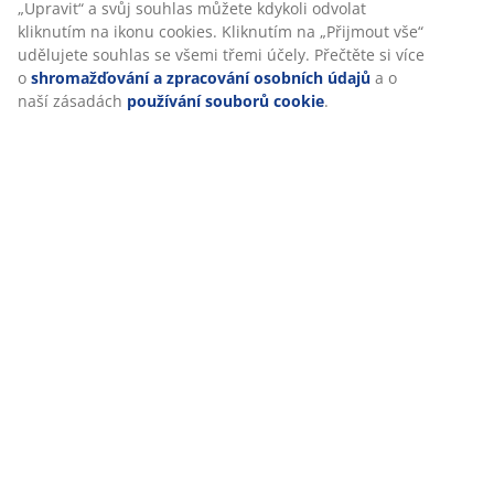
„Upravit“ a svůj souhlas můžete kdykoli odvolat
kliknutím na ikonu cookies. Kliknutím na „Přijmout vše“
udělujete souhlas se všemi třemi účely. Přečtěte si více
o
shromažďování a zpracování osobních údajů
a o
Hodnocení
naší zásadách
používání souborů cookie
.
(
5
)
O značce
Doprava