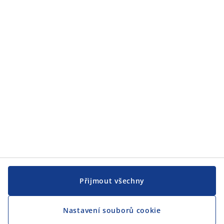
Zákaznický servis
JYSK
JYSK
CENTRÁLA
Sledovat JYSK
Přijmout všechny
Nastavení souborů cookie
Jsme hrdým partnerem Českého paralympijského týmu