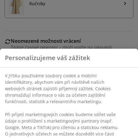
Ručníky
Neomezené možnosti vrácení
Žádné časové omezení – zboží vraťte na jakoukoli
prodejnu JYSK
Personalizujeme váš zážitek
Garance ceny
30-denní garance ceny na všechny výrobky
V JYSKu používáme soubory cookie a mobilní
Flexibilní možnosti doručení
identifikátory, abychom vám při návštěvě našich
Rychlá a snadná doprava podle vašich představ
webových stránek zajistili příjemný zážitek. Cookies
shromažďují informace o vás za účelem zajištění
funkčnosti, statistik a relevantního marketingu.
Skladová položka: 2521902
Při přijetí marketingových cookies budeme sdílet vaše
údaje o prohlížení s marketingovými partnery (např.
Google, Meta a TikTok) pro cílenou a statickou reklamu.
O jednotlivých účelech se můžete dozvědět více části
Specifikace