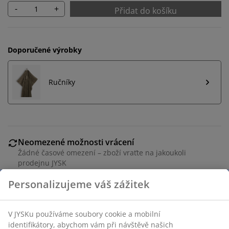
-
+
Přidat do košíku
Doporučené výrobky
Ručníky
Neomezené možnosti vrácení
Žádné časové omezení – zboží vraťte na jakoukoli
prodejnu JYSK
Garance ceny
30-denní garance ceny na všechny výrobky
Flexibilní možnosti doručení
Rychlá a snadná doprava podle vašich představ