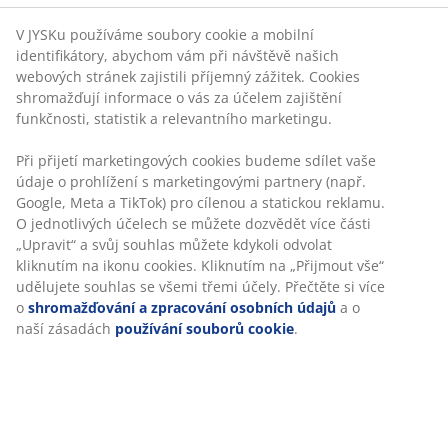
Neomezené možnosti vrácení
Žádné časové omezení – zboží vraťte na jakoukoli
prodejnu JYSK
Garance ceny
30-denní garance ceny na všechny výrobky
Flexibilní možnosti doručení
Rychlá a snadná doprava podle vašich představ
100% polyester (100% recyklováno). 50x80 cm
Skladová položka: 2525200
Specifikace