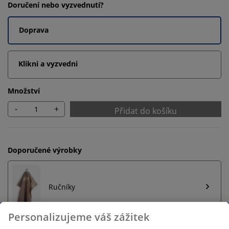
Doručení nebo vyzvednutí?
Doprava
Klikni a vyzvedni
Množství
-
+
Přidat do košíku
Doporučené výrobky
Ručníky