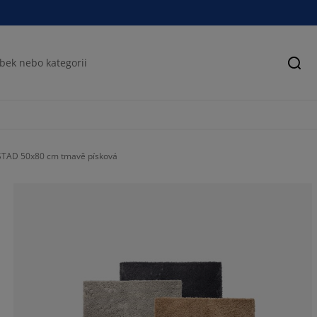
Hled
STAD 50x80 cm tmavě písková
72.7272727272
0%