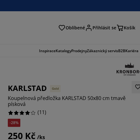
Oblíbené
Přihlásit se
Košík
at
Inspirace
Katalogy
Prodejny
Zákaznický servis
B2B
Kariéra
KARLSTAD
Gold
Koupelnová předložka KARLSTAD 50x80 cm tmavě
písková
(
11
)
-28%
7273%
250 Kč
/ks