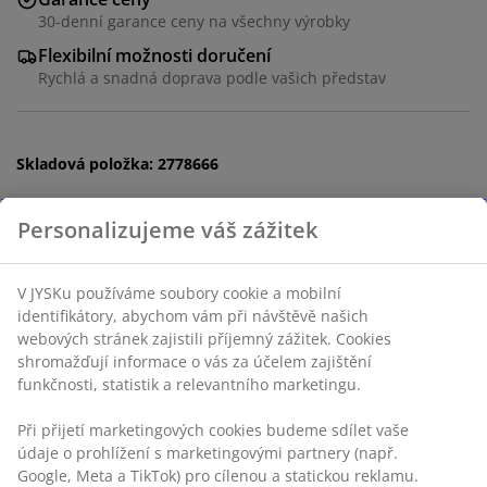
30-denní garance ceny na všechny výrobky
Flexibilní možnosti doručení
Rychlá a snadná doprava podle vašich představ
Skladová položka: 2778666
Specifikace
Hodnocení
(
5
)
Personalizujeme váš zážitek
V JYSKu používáme soubory cookie a mobilní identifikátory,
Doprava
abychom vám při návštěvě našich webových stránek zajistili