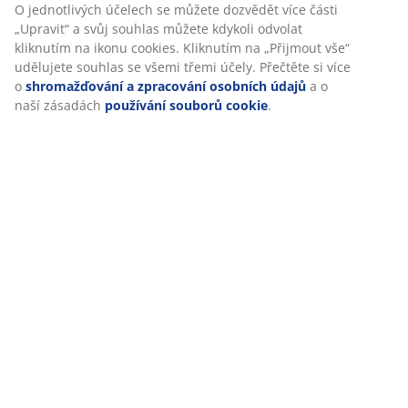
příjemný zážitek. Cookies shromažďují informace o vás za
účelem zajištění funkčnosti, statistik a relevantního
marketingu.
Při přijetí marketingových cookies budeme sdílet vaše údaje o
prohlížení s marketingovými partnery (např. Google, Meta a
TikTok) pro cílenou a statickou reklamu. O jednotlivých
účelech se můžete dozvědět více části „Upravit“ a svůj
souhlas můžete kdykoli odvolat kliknutím na ikonu cookies.
Kliknutím na „Přijmout vše“ udělujete souhlas se všemi třemi
účely. Přečtěte si více o
shromažďování a zpracování
osobních údajů
a o naší zásadách
používání souborů cookie
.