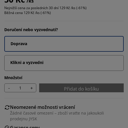
/ks
Nejnižší cena za posledních 30 dní
129 Kč /ks (-61%)
Běžná cena
129 Kč /ks (-61%)
Doručení nebo vyzvednutí?
Doprava
Klikni a vyzvedni
Množství
-
+
Přidat do košíku
Neomezené možnosti vrácení
Žádné časové omezení – zboží vraťte na jakoukoli
prodejnu JYSK
Garance ceny