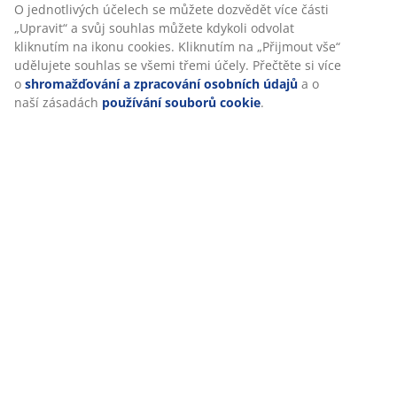
Při přijetí marketingových cookies budeme sdílet vaše
údaje o prohlížení s marketingovými partnery (např.
Google, Meta a TikTok) pro cílenou a statickou reklamu. O
jednotlivých účelech se můžete dozvědět více části
„Upravit“ a svůj souhlas můžete kdykoli odvolat kliknutím
na ikonu cookies. Kliknutím na „Přijmout vše“ udělujete
souhlas se všemi třemi účely. Přečtěte si více o
shromažďování a zpracování osobních údajů
a o naší
zásadách
používání souborů cookie
.