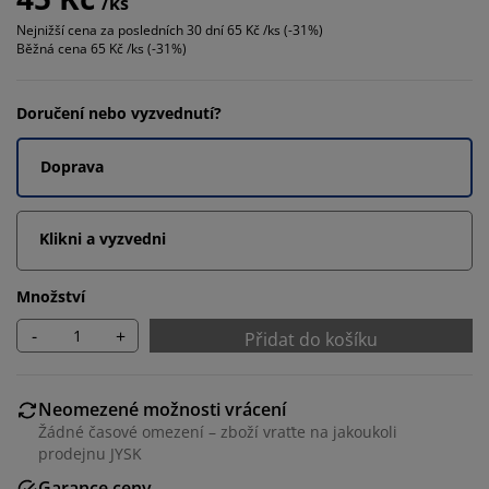
/ks
Nejnižší cena za posledních 30 dní
65 Kč /ks (-31%)
Běžná cena
65 Kč /ks (-31%)
Doručení nebo vyzvednutí?
Doprava
Klikni a vyzvedni
Množství
-
+
Přidat do košíku
Neomezené možnosti vrácení
Žádné časové omezení – zboží vraťte na jakoukoli
prodejnu JYSK
Garance ceny