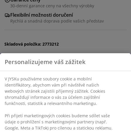
30-denní garance ceny na všechny výrobky
Flexibilní možnosti doručení
Rychlá a snadná doprava podle vašich představ
Skladová položka: 2773212
Specifikace
Personalizujeme váš zážitek
Hodnocení
(
7
)
V JYSKu používáme soubory cookie a mobilní identifikátory,
abychom vám při návštěvě našich webových stránek
zajistili příjemný zážitek. Cookies shromažďují informace o
vás za účelem zajištění funkčnosti, statistik a relevantního
Doprava
marketingu.