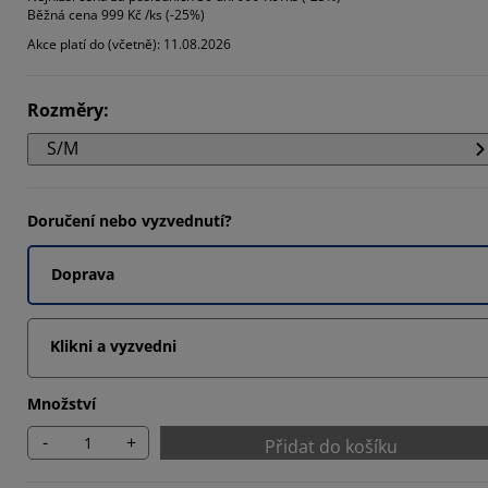
Běžná cena
999 Kč /ks (-25%)
7777%
Akce platí do (včetně): 11.08.2026
6666%
4445%
Rozměry
:
S/M
Doručení nebo vyzvednutí?
Doprava
Klikni a vyzvedni
Množství
-
+
Přidat do košíku