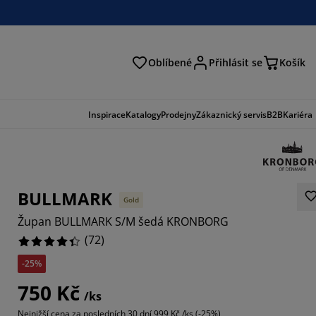
Oblíbené
Přihlásit se
Košík
at
Inspirace
Katalogy
Prodejny
Zákaznický servis
B2B
Kariéra
BULLMARK
Gold
Župan BULLMARK S/M šedá KRONBORG
(
72
)
-25%
2221%
750 Kč
/ks
8889%
Nejnižší cena za posledních 30 dní
999 Kč /ks (-25%)