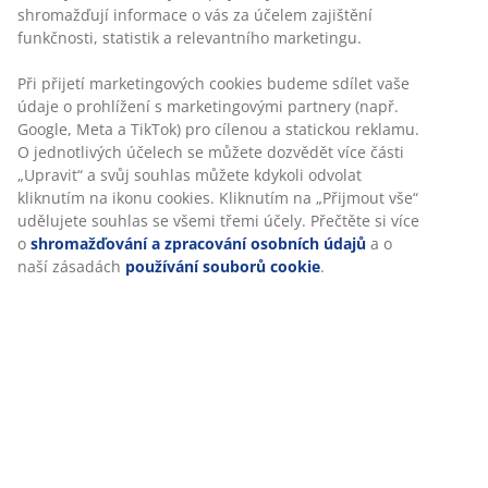
Dekorační dýha. Vhodný pro všechny typy matrací
180x200 cm. Bez roštu a matrace. Š190xD207xV101 cm
Skladová položka: 3601067
Návod k sestavení
Specifikace
Hodnocení
(
157
)
Doprava