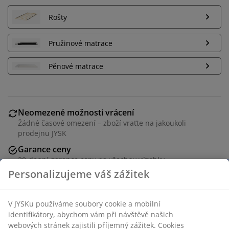
Rošty
Pružinové matrace
Pěnové matrace
Neomezené možnosti vrácení
Žádné časové omezení – zboží vraťte na jakoukoli
prodejnu JYSK
Garance ceny
30-denní garance ceny na všechny výrobky
Flexibilní možnosti doručení
Rychlá a snadná doprava podle vašich představ