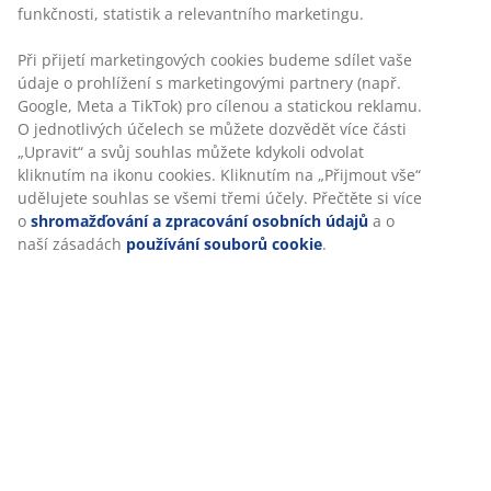
Skladová položka: 5236303
Specifikace
Hodnocení
(
8
)
Doprava