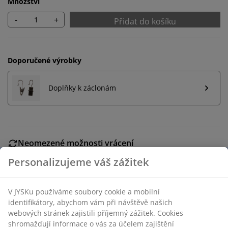
Množství
-
+
Přidat do košíku
Doporučené výrobky
Doplňky k záclonám
Neomezené možnosti vrácení
Žádné časové omezení – zboží vraťte na jakoukoli
prodejnu JYSK
Garance ceny
30-denní garance ceny na všechny výrobky
Flexibilní možnosti doručení
Rychlá a snadná doprava podle vašich představ