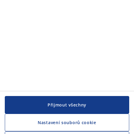
JYSK
JYSK
CENTRÁLA
Sledovat JYSK
Jsme hrdým partnerem Českého paralympijského týmu