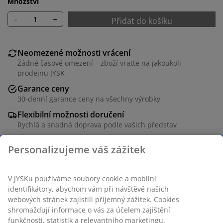
Množství
-
+
Přidat do košíku
Neomezené možnosti vrácení
Žádné časové omezení – zboží vraťte na jakoukoli
prodejnu JYSK
Garance ceny
30-denní garance ceny na všechny výrobky
Flexibilní možnosti doručení
Rychlá a snadná doprava podle vašich představ
Polyester. Snadná regulace dopadajícího světla. S
řetízkem. Š100xV180 cm
Skladová položka: 5529512
Návod k sestavení