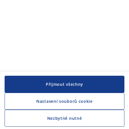
CENTRÁLA
Sledovat JYSK
Jsme hrdým partnerem Českého paralympijského týmu