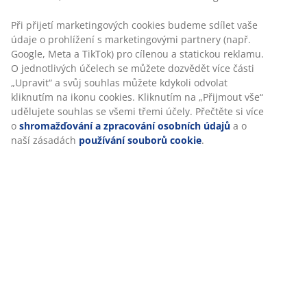
Specifikace
Hodnocení
(
300
)
Personalizujeme váš zážitek
Doprava
V JYSKu používáme soubory cookie a mobilní identifikátory, aby
vám při návštěvě našich webových stránek zajistili příjemný záži
Cookies shromažďují informace o vás za účelem zajištění funkčno
statistik a relevantního marketingu.
Při přijetí marketingových cookies budeme sdílet vaše údaje o
prohlížení s marketingovými partnery (např. Google, Meta a TikT
cílenou a statickou reklamu. O jednotlivých účelech se můžete