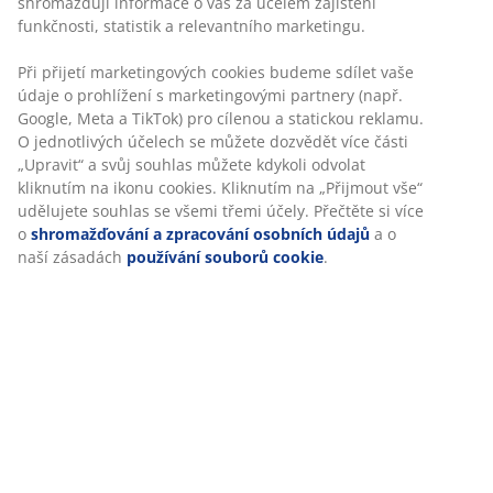
Skladová položka: 5530107
Návod k sestavení
Návod k sestavení
Specifikace
Hodnocení
(
462
)
Doprava