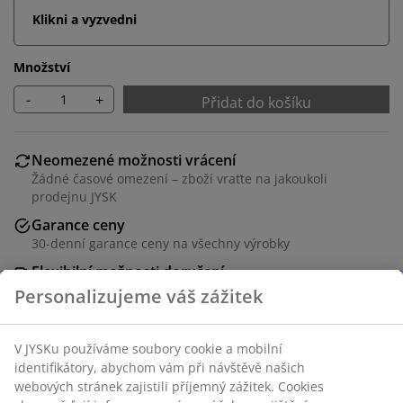
Klikni a vyzvedni
Množství
-
+
Přidat do košíku
Neomezené možnosti vrácení
Žádné časové omezení – zboží vraťte na jakoukoli
prodejnu JYSK
Garance ceny
30-denní garance ceny na všechny výrobky
Flexibilní možnosti doručení
Rychlá a snadná doprava podle vašich představ
Polyester (40 % recyklováno). S řetízkem. Možnost
nastavení šířky. Š45 x V170 cm