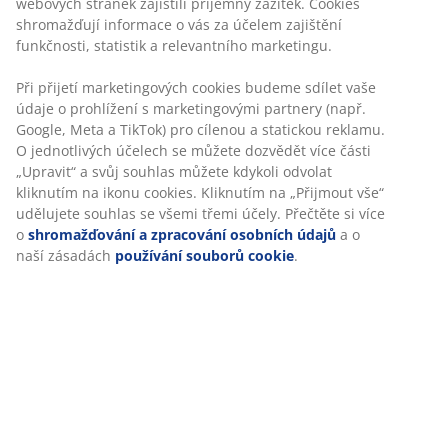
100% polyester (25 % recyklováno). Semišový vzhled. S
očky a úchytem. 1 x Š140 x V300 cm
Skladová položka: 5097005
Specifikace
Hodnocení
(
115
)
Doprava