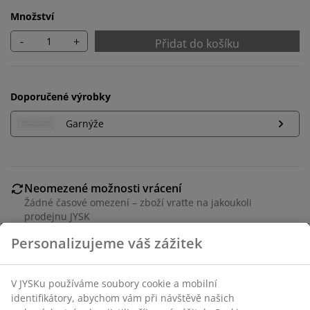
Množství
-
+
Přidat do košíku
Doporučené výrobky
Garnýže
Neomezené možnosti vrácení
Žádné časové omezení – zboží vraťte na jakoukoli
prodejnu JYSK
Garance ceny
30-denní garance ceny na všechny výrobky
Flexibilní možnosti doručení
Rychlá a snadná doprava podle vašich představ