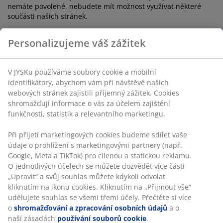
nemáte povolené, nebudete mít možnost využívat některé
součásti našich stránek.
Část údajů, které JYSK shromažďuje, může být zveřejněna,
Personalizujeme váš zážitek
nicméně pouze anonymně, tj. např. ve formě údaje o počtu
návštěvníků stránek.
Webové signály (beacon) třetích stran: JYSK využívá webové
V JYSKu používáme soubory cookie a mobilní
signály (beacon) od Google Analytics a s jejich pomocí
identifikátory, abychom vám při návštěvě našich
analyzuje, které webové stránky zákazníci navštěvují a jaké
webových stránek zajistili příjemný zážitek. Cookies
operace provádějí.
shromažďují informace o vás za účelem zajištění
funkčnosti, statistik a relevantního marketingu.
Při přijetí marketingových cookies budeme sdílet vaše
údaje o prohlížení s marketingovými partnery (např.
Google, Meta a TikTok) pro cílenou a statickou reklamu.
O jednotlivých účelech se můžete dozvědět více části
„Upravit“ a svůj souhlas můžete kdykoli odvolat
46 LET SKVĚLÝCH NABÍDEK
kliknutím na ikonu cookies. Kliknutím na „Přijmout vše“
Více než 3500 prodejen ve 49 zemích po celém světě.
udělujete souhlas se všemi třemi účely. Přečtěte si více
o
shromažďování a zpracování osobních údajů
a o
naší zásadách
používání souborů cookie
.