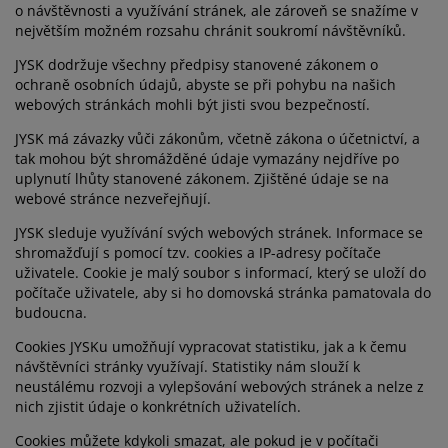
éče o nábytek/doplňky
enkovní osvětlení
rostěradla
ostelové rámy
světlení
o návštěvnosti a využívání stránek, ale zároveň se snažíme v
největším možném rozsahu chránit soukromí návštěvníků.
emping
tní skříně
oxspring rámy s úložným prostorem
omácnost
JYSK dodržuje všechny předpisy stanovené zákonem o
ochraně osobních údajů, abyste se při pohybu na našich
ábytek do ložnice
ošty
ětský pokoj
webových stránkách mohli být jisti svou bezpečností.
JYSK má závazky vůči zákonům, včetně zákona o účetnictví, a
ětské matrace
raní
tak mohou být shromážděné údaje vymazány nejdříve po
uplynutí lhůty stanovené zákonem. Zjištěné údaje se na
webové stránce nezveřejňují.
ětské postele
ro mazlíčky
JYSK sleduje využívání svých webových stránek. Informace se
shromažďují s pomocí tzv. cookies a IP-adresy počítače
uživatele. Cookie je malý soubor s informací, který se uloží do
počítače uživatele, aby si ho domovská stránka pamatovala do
budoucna.
Cookies JYSKu umožňují vypracovat statistiku, jak a k čemu
návštěvníci stránky využívají. Statistiky nám slouží k
neustálému rozvoji a vylepšování webových stránek a nelze z
nich zjistit údaje o konkrétních uživatelích.
Cookies můžete kdykoli smazat, ale pokud je v počítači