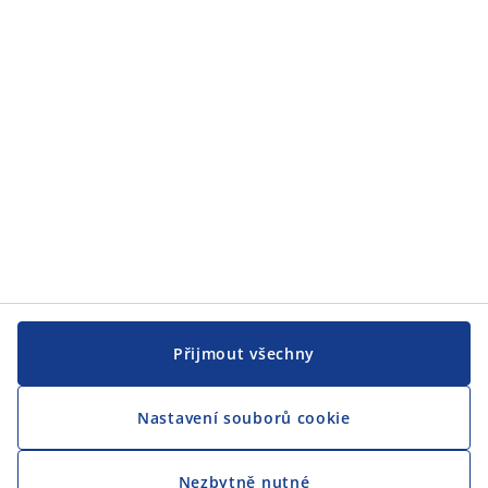
JYSK
CENTRÁLA
Sledovat JYSK
Přijmout všechny
Nastavení souborů cookie
Jsme hrdým partnerem Českého paralympijského týmu
Nezbytně nutné