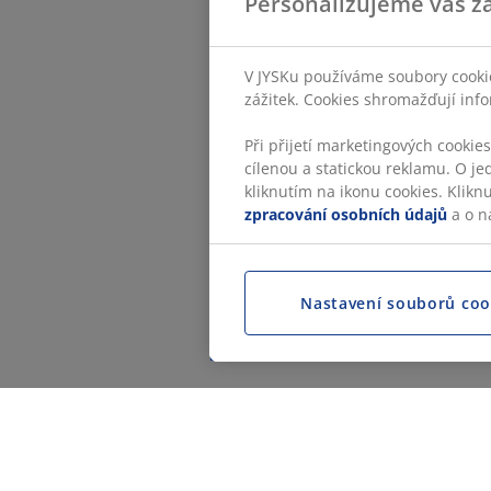
Personalizujeme váš zá
V JYSKu používáme soubory cookie
zážitek. Cookies shromažďují info
Při přijetí marketingových cookie
cílenou a statickou reklamu. O je
kliknutím na ikonu cookies. Klikn
zpracování osobních údajů
a o n
Nastavení souborů coo