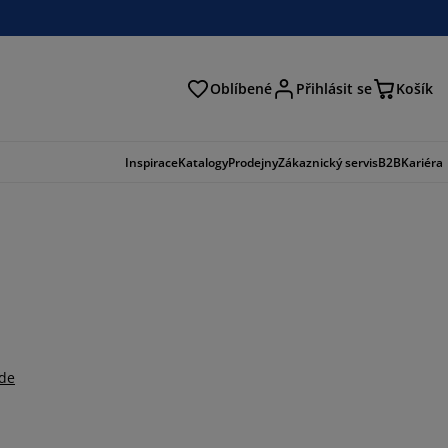
Oblíbené
Přihlásit se
Košík
at
Inspirace
Katalogy
Prodejny
Zákaznický servis
B2B
Kariéra
zde