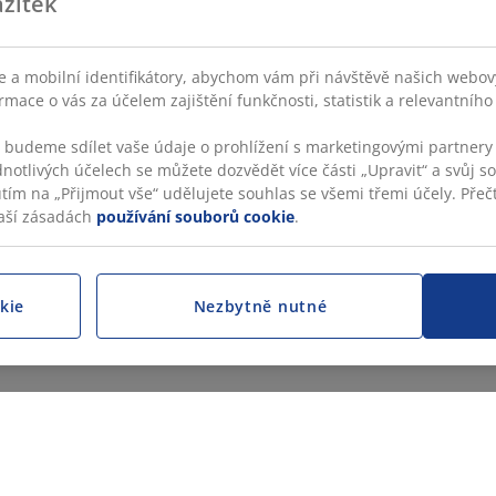
žitek
 a mobilní identifikátory, abychom vám při návštěvě našich webovýc
rmace o vás za účelem zajištění funkčnosti, statistik a relevantníh
s budeme sdílet vaše údaje o prohlížení s marketingovými partnery 
dnotlivých účelech se můžete dozvědět více části „Upravit“ a svůj s
utím na „Přijmout vše“ udělujete souhlas se všemi třemi účely. Přečt
aší zásadách
používání souborů cookie
.
kie
Nezbytně nutné