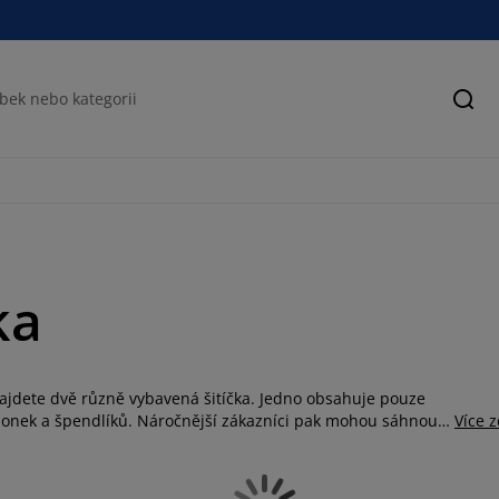
Hled
ka
najdete dvě různě vybavená šitíčka. Jedno obsahuje pouze
sponek a špendlíků. Náročnější zákazníci pak mohou sáhnout
Více 
dlíků, jehel a svorek obsahuje další vybavení, jako je
ky.