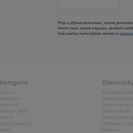
Přeji si přijímat komunikaci, včetně person
třetích stran, včetně inspirace, skvělých na
Svůj souhlas mohu kdykoli odvolat na
webovýc
Kategorie
Zákaznický
Ložnice
Kontaktujte Zák
Koupelna
Prodejny a otev
Pracovna
Zákaznické výh
Obývací pokoj
Dárková karta
Jídelna
Letáky a katalo
Úložné prostory
Obchodní a do
Okno
Doprava