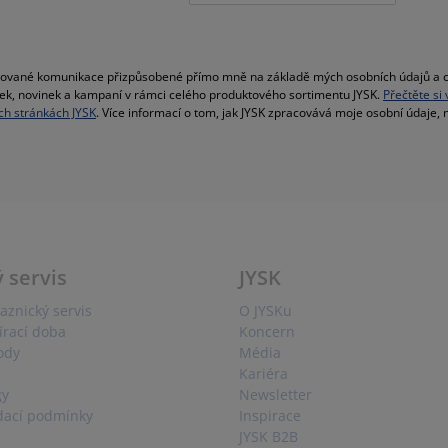
alizované komunikace přizpůsobené přímo mně na základě mých osobních údajů a c
bídek, novinek a kampaní v rámci celého produktového sortimentu JYSK.
Přečtěte si
h stránkách JYSK
. Více informací o tom, jak JYSK zpracovává moje osobní údaje,
 servis
JYSK
aznický servis
O JYSKu
írací doba
Koncern
ody
Média
Kariéra
gy
Newsletter
dací podmínky
Inspirace
JYSK B2B