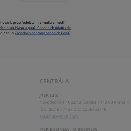
hování, prostřednictvím e-mailu a médií
 více o souhlasu a použití osobních údajů zde
.
 naleznu v
Zásadách ochrany osobních údajů
.
CENTRÁLA
JYSK s.r.o.
Novodvorská 1062/12, Lhotka
·
142 00 Praha 4
IČO: 267 60 746
·
DIČ: CZ26760746
zakaznik@JYSK.com
JYSK BUSINESS TO BUSINESS