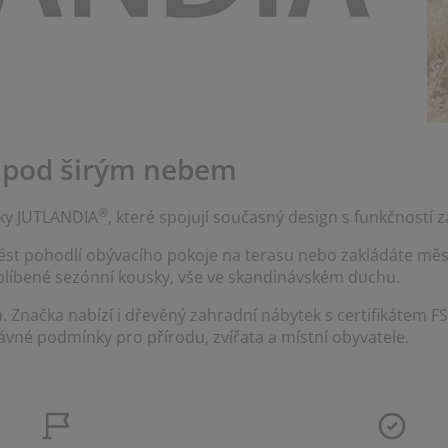
t pod širým nebem
®
bky JUTLANDIA
, které spojují současný design s funkčností za
enést pohodlí obývacího pokoje na terasu nebo zakládáte mě
oblíbené sezónní kousky, vše ve skandinávském duchu.
 Značka nabízí i dřevěný zahradní nábytek s certifikátem F
vné podmínky pro přírodu, zvířata a místní obyvatele.