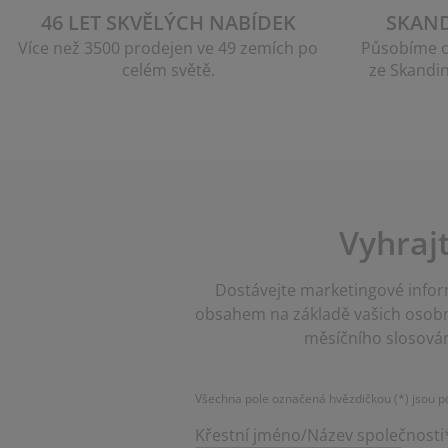
46 LET SKVĚLÝCH NABÍDEK
SKAN
Více než 3500 prodejen ve 49 zemích po
Působíme c
celém světě.
ze Skandin
Vyhraj
Dostávejte marketingové inform
obsahem na základě vašich osobní
měsíčního slosován
Všechna pole označená hvězdičkou (*) jsou p
Křestní jméno/Název společnosti