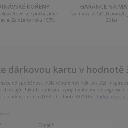
DINÁVSKÉ KOŘENY
GARANCE NA MA
elosvětově, ale pocházíme
Na matrace GOLD poskytu
ávie. Založeno roku 1979.
25 let.
te dárkovou kartu v hodnotě 
ace od společnosti JYSK, včetně novinek, soutěží, inspira
ch údajů. Pokud souhlasíte s přijímáním marketingových i
í o dárkovou kartu JYSK v hodnotě 3 000 Kč.
Podmínky sloso
ovinná
*
E-mail*