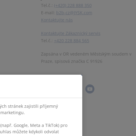
Tel.č.:
(+420) 228 888 350
E-mail:
b2b-cz@JYSK.com
Kontaktujte nás
Kontaktujte Zákaznický servis
Tel.č.:
+420 228 884 565
Zapsána v OR vedeném Městským soudem v
Praze, spisová značka C 91926
Sledovat JYSK
h stránek zajistili příjemný
o marketingu.
(např. Google, Meta a TikTok) pro
ouhlas můžete kdykoli odvolat