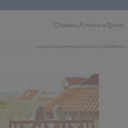
Oblíbené
Přihlásit se
Košík
at
Inspirace
Katalogy
Prodejny
Zákaznický servis
B2B
Kariéra