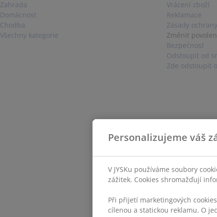
Zahrada
Vrácení zboží
Domácnost
Reklamace
Chodba
Zásady ochrany
Všechny kategorie
Změnit povolen
Bezpečnost
Odstoupit od s
Zde odstoupit 
Personalizujeme váš zá
V JYSKu používáme soubory cookie
zážitek. Cookies shromažďují info
Při přijetí marketingových cookie
cílenou a statickou reklamu. O je