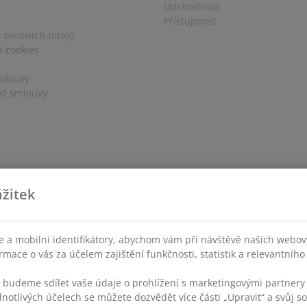
Udržitelnost
Přístupnost
 osobních údajů
í cookies
mlouvy
od smlouvy
žitek
 a mobilní identifikátory, abychom vám při návštěvě našich webovýc
rmace o vás za účelem zajištění funkčnosti, statistik a relevantníh
s budeme sdílet vaše údaje o prohlížení s marketingovými partnery 
dnotlivých účelech se můžete dozvědět více části „Upravit“ a svůj s