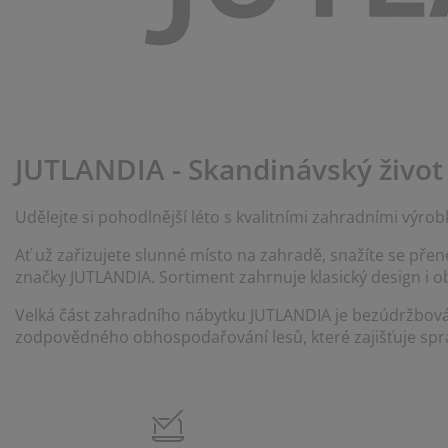
če o nábytek/doplňky
nkovní osvětlení
ostěradla
stelové rámy
větlení
mping
tní skříně
xspring rámy s úložným prostorem
mácnost
bytek do ložnice
šty
tský pokoj
tské matrace
aní
JUTLANDIA - Skandinávský živo
tské postele
o mazlíčky
Udělejte si pohodlnější léto s kvalitními zahradními výro
Ať už zařizujete slunné místo na zahradě, snažíte se př
značky JUTLANDIA. Sortiment zahrnuje klasický design i 
Velká část zahradního nábytku JUTLANDIA je bezúdržbová.
zodpovědného obhospodařování lesů, které zajišťuje sprá