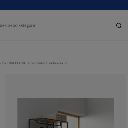
Hled
odby TRAPPEDAL barva zlatého dubu/černá
82.0224719101
10.11235955056