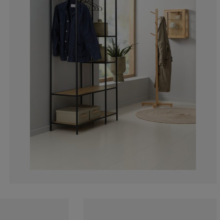
3.370786516853
1.123595505617
3.370786516853