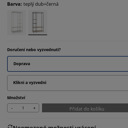
Barva
:
teplý dub+černá
9324%
9776%
9324%
Doručení nebo vyzvednutí?
Doprava
Klikni a vyzvedni
Množství
-
+
Přidat do košíku
Neomezené možnosti vrácení