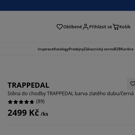
Oblíbené
Přihlásit se
Košík
at
Inspirace
Katalogy
Prodejny
Zákaznický servis
B2B
Kariéra
TRAPPEDAL
Stěna do chodby TRAPPEDAL barva zlatého dubu/černá
(
89
)
2499 Kč
/ks
1236%
1797%