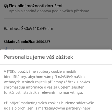
Flexibilní možnosti doručení
Rychlá a snadná doprava podle vašich představ
Bambus. Š50xV110xH9 cm
Skladová položka: 3650227
Návod k sestavení
Specifikace
Hodnocení
(
61
)
Personalizujeme váš zážitek