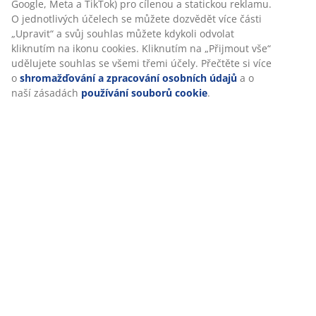
Doprava
V JYSKu používáme soubory cookie a mobilní identifikátory,
abychom vám při návštěvě našich webových stránek zajistili
příjemný zážitek. Cookies shromažďují informace o vás za
účelem zajištění funkčnosti, statistik a relevantního marketingu.
Při přijetí marketingových cookies budeme sdílet vaše údaje o
prohlížení s marketingovými partnery (např. Google, Meta a
TikTok) pro cílenou a statickou reklamu. O jednotlivých účelech
se můžete dozvědět více části „Upravit“ a svůj souhlas můžete
kdykoli odvolat kliknutím na ikonu cookies. Kliknutím na
„Přijmout vše“ udělujete souhlas se všemi třemi účely. Přečtěte
si více o
shromažďování a zpracování osobních údajů
a o naší
zásadách
používání souborů cookie
.