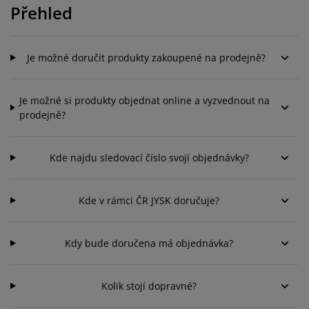
éče o nábytek/doplňky
enkovní osvětlení
rostěradla
ostelové rámy
světlení
Přehled
emping
tní skříně
oxspring rámy s úložným prostorem
omácnost
Je možné doručit produkty zakoupené na prodejně?
ábytek do ložnice
ošty
ětský pokoj
Je možné si produkty objednat online a vyzvednout na
ětské matrace
raní
prodejně?
ětské postele
ro mazlíčky
Kde najdu sledovací číslo svojí objednávky?
Kde v rámci ČR JYSK doručuje?
Kdy bude doručena má objednávka?
Kolik stojí dopravné?