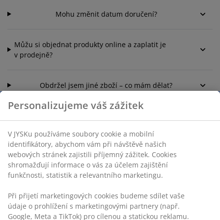
Mohu změnit datum doručení?
Můžu si objednat produkty online a zaplatit je
v prodejně?
Obdržel jsem jiné zboží – co mám dělat?
Personalizujeme váš zážitek
V JYSKu používáme soubory cookie a mobilní
identifikátory, abychom vám při návštěvě našich
webových stránek zajistili příjemný zážitek. Cookies
Kontaktujte zákaznické centrum
shromažďují informace o vás za účelem zajištění
funkčnosti, statistik a relevantního marketingu.
Live chat - Offline
Při přijetí marketingových cookies budeme sdílet vaše
bez čekání
údaje o prohlížení s marketingovými partnery (např.
Google, Meta a TikTok) pro cílenou a statickou reklamu.