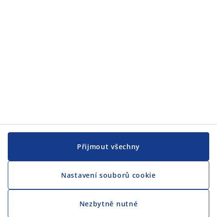
JYSK
CENTRÁLA
Sledovat JYSK
Přijmout všechny
Nastavení souborů cookie
Jsme hrdým partnerem Českého paralympijského týmu
Nezbytně nutné