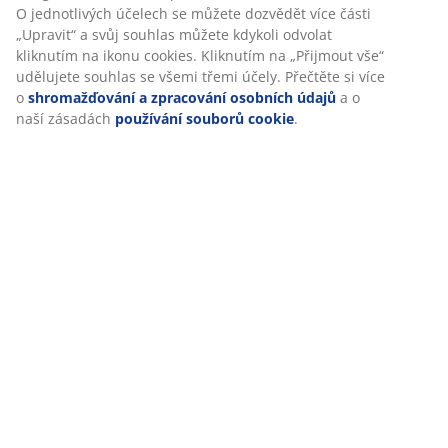
+420 228 884 565
O jednotlivých účelech se můžete dozvědět více části
Průměrná doba čekání na lince je 1 minuta
„Upravit“ a svůj souhlas můžete kdykoli odvolat
kliknutím na ikonu cookies. Kliknutím na „Přijmout vše“
Otevírací doba zákaznického centra
udělujete souhlas se všemi třemi účely. Přečtěte si více
o
shromažďování a zpracování osobních údajů
a o
Pondělí – pátek 08:30 – 17:00
naší zásadách
používání souborů cookie
.
Sobota - neděle 09:00 - 16:00
Otevírací dobu prodejen můžete ověřit zde.
46 LET SKVĚLÝCH NABÍDEK
Více než 3500 prodejen ve 49 zemích po celém světě.