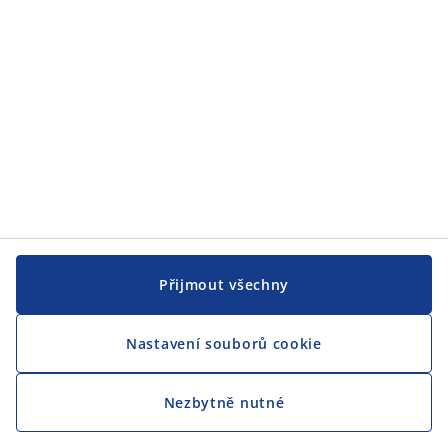
CENTRÁLA
Sledovat JYSK
Přijmout všechny
Nastavení souborů cookie
Jsme hrdým partnerem Českého paralympijského týmu
Nezbytně nutné