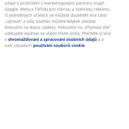
údaje o prohlížení s marketingovými partnery (např.
Google, Meta a TikTok) pro cílenou a statickou reklamu.
Vyhrajte dárkovou kartu v hodnotě 3000
O jednotlivých účelech se můžete dozvědět více části
Kč
„Upravit“ a svůj souhlas můžete kdykoli odvolat
kliknutím na ikonu cookies. Kliknutím na „Přijmout vše“
Dostávejte marketingové informace od společnosti
udělujete souhlas se všemi třemi účely. Přečtěte si více
JYSK, včetně novinek, soutěží, inspirace a nabídek s
o
shromažďování a zpracování osobních údajů
a o
personalizovaným obsahem na základě vašich
naší zásadách
používání souborů cookie
.
osobních údajů. Pokud souhlasíte s přijímáním
marketingových informací, budete také zařazeni do
měsíčního slosování o dárkovou kartu JYSK v hodnotě
3 000 Kč.
Podmínky slosování naleznete zde
Všechna pole označená hvězdičkou (*) jsou povinná
Křestní jméno/Název společnosti*
E-mail*