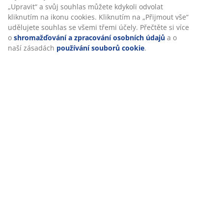
Otevírací doba zákaznického centra
„Upravit“ a svůj souhlas můžete kdykoli odvolat
kliknutím na ikonu cookies. Kliknutím na „Přijmout vše“
Pondělí – pátek 08:30 – 17:00
udělujete souhlas se všemi třemi účely. Přečtěte si více
Sobota - neděle 09:00 - 16:00
o
shromažďování a zpracování osobních údajů
a o
naší zásadách
používání souborů cookie
.
Otevírací dobu prodejen můžete ověřit zde.
46 LET SKVĚLÝCH NABÍDEK
Více než 3500 prodejen ve 49 zemích po celém světě.
SKANDINÁVSKÉ KOŘENY
Působíme celosvětově, ale pocházíme ze Skandinávie.
Založeno roku 1979.