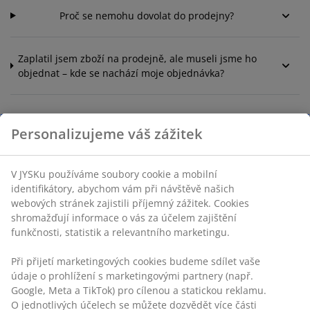
Proč se nemohu dovolat do prodejny?
Zaplatil jsem zboží na prodejně, ale museli jsme ho
objednat – kde se nachází moje objednávka?
Personalizujeme váš zážitek
V JYSKu používáme soubory cookie a mobilní
Kontaktujte zákaznické centrum
identifikátory, abychom vám při návštěvě našich
webových stránek zajistili příjemný zážitek. Cookies
shromažďují informace o vás za účelem zajištění
Live chat - Offline
funkčnosti, statistik a relevantního marketingu.
bez čekání
Při přijetí marketingových cookies budeme sdílet vaše
+420 228 884 565
údaje o prohlížení s marketingovými partnery (např.
Průměrná doba čekání na lince je 1 minuta
Google, Meta a TikTok) pro cílenou a statickou reklamu.
O jednotlivých účelech se můžete dozvědět více části