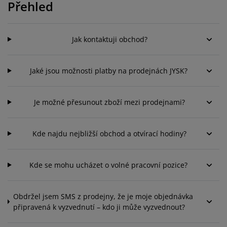
éče o nábytek/doplňky
Přehled
enkovní osvětlení
rostěradla
ostelové rámy
světlení
emping
tní skříně
oxspring rámy s úložným prostorem
omácnost
Jak kontaktuji obchod?
ábytek do ložnice
ošty
ětský pokoj
Jaké jsou možnosti platby na prodejnách JYSK?
ětské matrace
raní
ětské postele
ro mazlíčky
Je možné přesunout zboží mezi prodejnami?
Kde najdu nejbližší obchod a otvírací hodiny?
Kde se mohu ucházet o volné pracovní pozice?
Obdržel jsem SMS z prodejny, že je moje objednávka
připravená k vyzvednutí – kdo ji může vyzvednout?